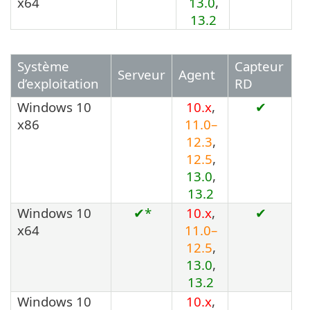
x64
13.0
,
13.2
Système
Capteur
Serveur
Agent
d’exploitation
RD
Windows 10
10.x
,
✔
x86
11.0–
12.3
,
12.5
,
13.0
,
13.2
Windows 10
✔*
10.x
,
✔
x64
11.0–
12.5
,
13.0
,
13.2
Windows 10
10.x
,