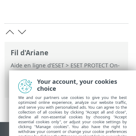
Fil d'Ariane
Aide en ligne d'ESET
>
ESET PROTECT On-
Prem
>
Caractéristiques techniques
>
Systèmes d'exploitation pris en charge
>
Your account, your cookies
Windows
choice
We and our partners use cookies to give you the best
optimized online experience, analyze our website traffic,
and serve you with personalized ads. You can agree to the
collection of all cookies by clicking "Accept all and close",
decline all non-essential cookies by choosing "Accept
essential cookies only", or adjust your cookie settings by
clicking "Manage cookies". You also have the right to
withdraw your consent or change your cookie preferences
Afficher le site pour ordinateur de bureau