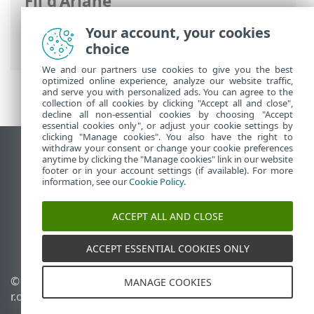
Fil d'Ariane
Aide en ligne d'ESET
>
ESET PROTECT On-
Your account, your cookies
Prem
>
Introduction
choice
We and our partners use cookies to give you the best
optimized online experience, analyze our website traffic,
and serve you with personalized ads. You can agree to the
collection of all cookies by clicking "Accept all and close",
decline all non-essential cookies by choosing "Accept
essential cookies only", or adjust your cookie settings by
clicking "Manage cookies". You also have the right to
withdraw your consent or change your cookie preferences
Afficher le site pour ordinateur de bureau
anytime by clicking the "Manage cookies" link in our website
footer or in your account settings (if available). For more
End of Life
information, see our
Cookie Policy
.
Base de connaissances ESET
Forum ESET
ACCEPT ALL AND CLOSE
ESET Status Portal
Assistance régionale
ACCEPT ESSENTIAL COOKIES ONLY
© 1992 - 2026 ESET, spol. s
Gérer les témoins
MANAGE COOKIES
r.o. - Tous droits réservés.
Politique relative aux
témoins