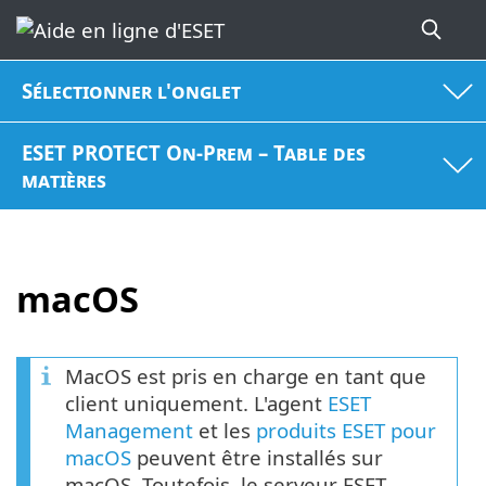
Sélectionner l'onglet
ESET PROTECT On-Prem – Table des
matières
macOS
MacOS est pris en charge en tant que
client uniquement. L'agent
ESET
Management
et les
produits ESET pour
macOS
peuvent être installés sur
macOS. Toutefois, le serveur ESET