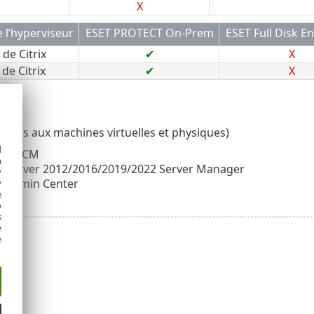
X
 l’hyperviseur
ESET PROTECT On-Prem
ESET Full Disk E
 de Citrix
✔
X
de Citrix
✔
X
la fois aux machines virtuelles et physiques)
d
ft SCCM
h
 Server 2012/2016/2019/2022 Server Manager
y
 Admin Center
y
e
o
s
e
e