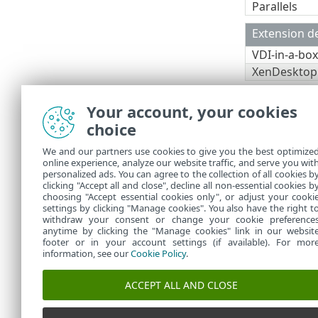
Parallels
Extension de
VDI-in-a-box
XenDesktop 
Outils
Your account, your cookies
choice
(s'applique à 
We and our partners use cookies to give you the best optimize
Microso
•
online experience, analyze our website traffic, and serve you wit
Windows
•
personalized ads. You can agree to the collection of all cookies b
Windows
clicking "Accept all and close", decline all non-essential cookies b
•
choosing "Accept essential cookies only", or adjust your cooki
settings by clicking "Manage cookies". You also have the right t
withdraw your consent or change your cookie preference
anytime by clicking the "Manage cookies" link in our websit
footer or in your account settings (if available). For mor
information, see our
Cookie Policy
.
ACCEPT ALL AND CLOSE