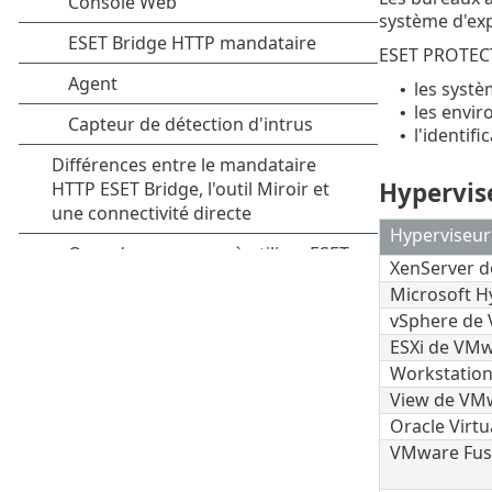
système d'expl
ESET PROTEC
les systè
•
les envi
•
l'identif
•
Hypervise
Hyperviseur
XenServer de
Microsoft H
vSphere de
ESXi de VM
Workstatio
View de VM
Oracle Virtu
VMware Fus