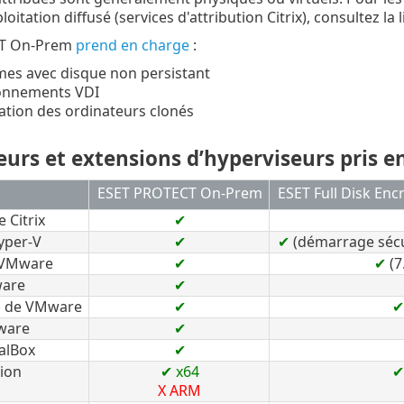
oitation diffusé (services d'attribution Citrix), consultez la 
T On-Prem
prend en charge
:
mes avec disque non persistant
ronnements VDI
ication des ordinateurs clonés
urs et extensions d’hyperviseurs pris e
ESET PROTECT On-Prem
ESET Full Disk Enc
 Citrix
✔
yper-V
✔
✔
(démarrage sécu
 VMware
✔
✔
(7
ware
✔
n de VMware
✔
ware
✔
alBox
✔
ion
✔ x64
X
ARM