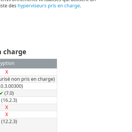
liste des
hyperviseurs pris en charge
.
n charge
ryption
X
risé non pris en charge)
.0.3.00300)
✔
(7.0)
✔
(16.2.3)
X
X
✔
(12.2.3)