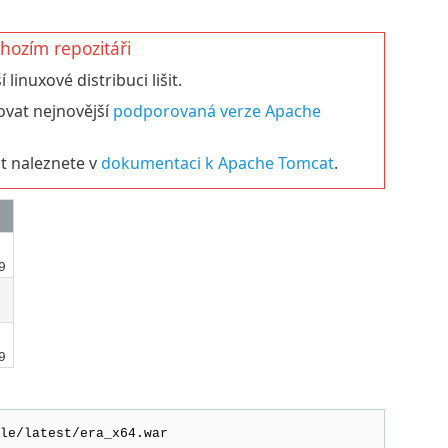
hozím repozitáři
linuxové distribuci lišit.
ovat nejnovější
podporovaná verze Apache
t naleznete v
dokumentaci k Apache Tomcat
.
9
9
le/latest/era_x64.war