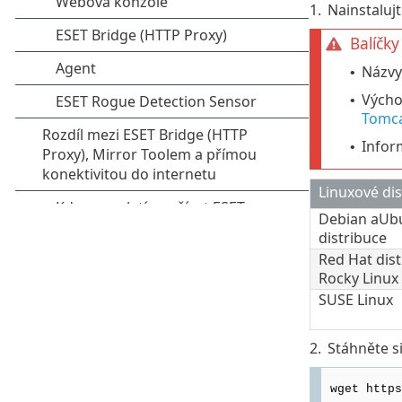
1.
Nainstalujt
Balíčky
Názvy 
•
Výcho
•
Tomca
Infor
•
Linuxové dis
Debian
a
Ub
distribuce
Red Hat
dist
Rocky Linux
SUSE Linux
2.
Stáhněte s
wget https