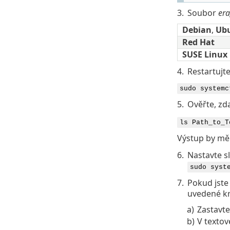
3.
Soubor
er
Debian
,
Ub
Red Hat
SUSE Linux 
4.
Restartujt
sudo systemc
5.
Ověřte, zd
ls Path_to_T
Výstup by mě
6.
Nastavte s
sudo syst
7.
Pokud jste
uvedené kr
a)
Zastavt
b)
V textov