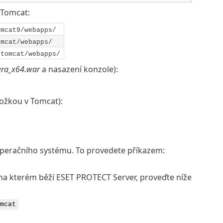
 Tomcat:
omcat9/webapps/
omcat/webapps/
/tomcat/webapps/
era_x64.war
a nasazení konzole):
ožkou v Tomcat):
 operačního systému. To provedete příkazem:
 na kterém běží ESET PROTECT Server, proveďte níže
mcat
: