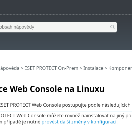
nápověda
>
ESET PROTECT On-Prem
>
Instalace
>
Komponent
ce Web Console na Linuxu
 ESET PROTECT Web Console postupujte podle následujících
OTECT Web Console můžete rovněž nainstalovat na jiný poč
 případě je nutné
provést další změny v konfiguraci
.