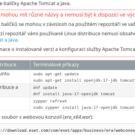
e balíčky Apache Tomcat a Java.
 mohou mít různé názvy a nemusí být k dispozici ve výc
balíčků se mohou v závislosti na použitém repozitáři ve vaší 
zí repozitář vámi používané Linux distribuce nemusí obsah
t a Java
.
mace o instalované verzi a konfiguraci služby Apache Tomca
tribuce
Terminálové příkazy
untu
sudo apt-get update
sudo apt-get install openjdk-17-jdk tomcat
ribuce a
dnf update
dnf install java-17-openjdk tomcat
zypper refresh
sudo zypper install java-17-openjdk tomcat
i soubor s webovou konzolí (
era_x64.war
):
://download.eset.com/com/eset/apps/business/era/webconso