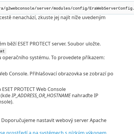
ra/g2webconsole/server/modules/config/EraWebServerConfig
estě nenachází, zkuste jej najít níže uvedeným
ém běží ESET PROTECT server. Soubor uložte.
at
tu operačního systému. To provedete příkazem:
eb Console. Přihlašovací obrazovka se zobrazí po
r a ESET PROTECT Web Console
i (kde
IP_ADDRESS_OR_HOSTNAME
nahraďte IP
sole).
Doporučujeme nastavit webový server Apache
ise prostředí a na systémech s nízkým výkonem
.