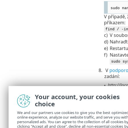
sudo na
V případě,
příkazem:
find / -i
c)
V soubo
d)
Nahraďt
e)
Restart
f)
Nastavte
sudo sy
8.
V
podporo
zadání:
http://loc
•
http://I
•
Your account, your cookies
adresou 
choice
9.
Dodatečná 
We and our partners use cookies to give you the best optimize
Apache T
•
online experience, analyze our website traffic, and serve you wit
Tomcat ta
personalized ads. You can agree to the collection of all cookies b
Dále se p
clicking "Accept all and close", decline all non-essential cookies b
•