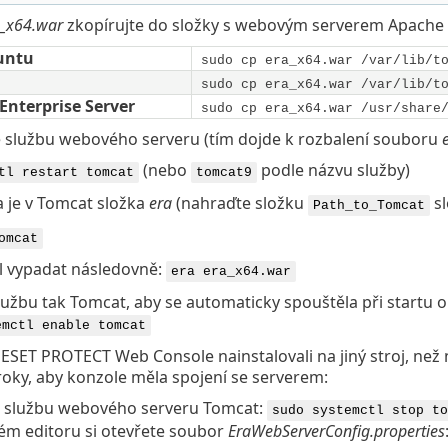
a_x64.war
zkopírujte do složky s webovým serverem Apache
untu
sudo cp era_x64.war /var/lib/t
sudo cp era_x64.war /var/lib/t
Enterprise Server
sudo cp era_x64.war /usr/share
e službu webového serveru (tím dojde k rozbalení souboru
(nebo
podle názvu služby)
tl restart tomcat
tomcat9
a je v Tomcat složka
era
(nahraďte složku
sl
Path_to_Tomcat
omcat
l vypadat následovně:
era era_x64.war
lužbu tak Tomcat, aby se automaticky spouštěla při startu
emctl enable tomcat
 ESET PROTECT Web Console nainstalovali na jiný stroj, než
oky, aby konzole měla spojení se serverem:
e službu webového serveru Tomcat:
sudo systemctl stop to
ém editoru si otevřete soubor
EraWebServerConfig.properties