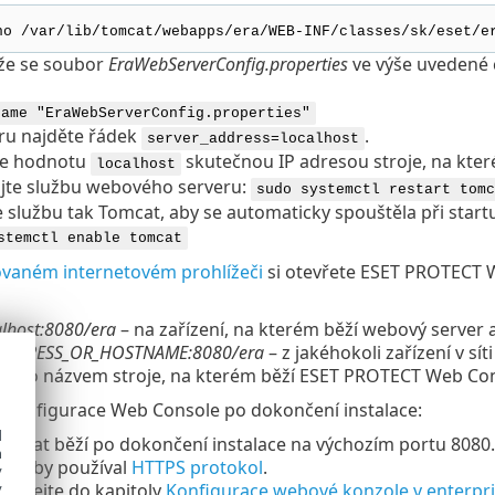
no /var/lib/tomcat/webapps/era/WEB-INF/classes/sk/eset/e
 že se soubor
EraWebServerConfig.properties
ve výše uvedené c
name "EraWebServerConfig.properties"
ru najděte řádek
.
server_address=localhost
e hodnotu
skutečnou IP adresou stroje, na kter
localhost
ujte službu webového serveru:
sudo systemctl restart tomc
 službu tak Tomcat, aby se automaticky spouštěla při star
stemctl enable tomcat
vaném internetovém prohlížeči
si otevřete ESET PROTECT W
alhost:8080/era
– na zařízení, na kterém běží webový serve
P_ADDRESS_OR_HOSTNAME:8080/era
– z jakéhokoli zařízení v sít
nebo názvem stroje, na kterém běží ESET PROTECT Web Con
konfigurace Web Console po dokončení instalace:
d
omcat běží po dokončení instalace na výchozím portu 8080.
h
k, aby používal
HTTPS protokol
.
y
odívejte do kapitoly
Konfigurace webové konzole v enterpr
y