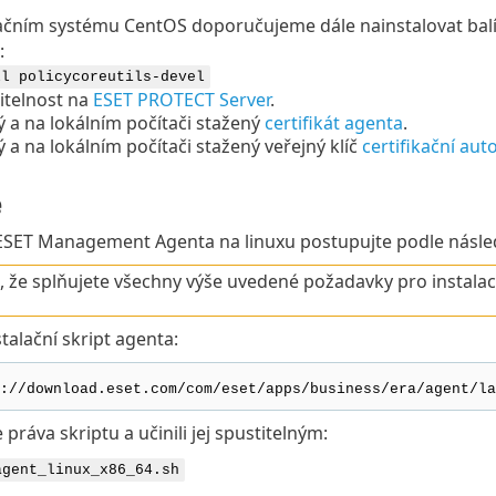
čním systému CentOS doporučujeme dále nainstalovat bal
:
ll policycoreutils-devel
itelnost na
ESET PROTECT Server
.
 a na lokálním počítači stažený
certifikát agenta
.
 a na lokálním počítači stažený veřejný klíč
certifikační auto
e
 ESET Management Agenta na linuxu postupujte podle násled
e, že splňujete všechny výše uvedené požadavky pro instalac
talační skript agenta:
://download.eset.com/com/eset/apps/business/era/agent/la
e práva skriptu a učinili jej spustitelným:
agent_linux_x86_64.sh