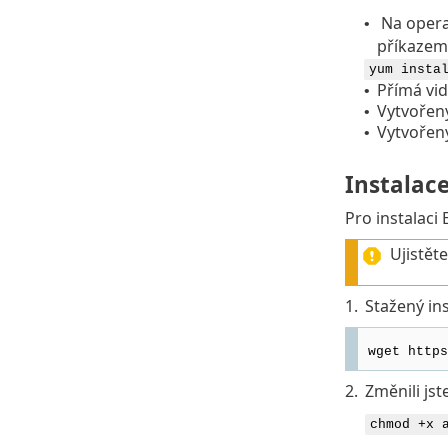
Na opera
•
příkazem
yum insta
Přímá vid
•
Vytvořený
•
Vytvořený
•
Instalac
Pro instalaci
Ujistět
1.
Stažený ins
wget https
2.
Změnili jst
chmod +x 