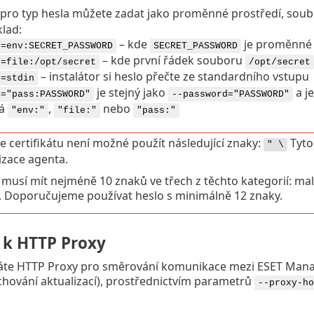
pro typ hesla můžete zadat jako proměnné prostředí, soubor
klad:
– kde
je proměnné p
d=env:SECRET_PASSWORD
SECRET_PASSWORD
– kde první řádek souboru
d=file:/opt/secret
/opt/secret
– instalátor si heslo přečte ze standardního vstupu
d=stdin
je stejný jako
a je
d="pass:PASSWORD"
--password="PASSWORD"
ná
,
nebo
"env:"
"file:"
"pass:"
e certifikátu není možné použít následující znaky:
Tyto
" \
lizace agenta.
 musí mít nejméně 10 znaků ve třech z těchto kategorií: mal
. Doporučujeme používat heslo s minimálně 12 znaky.
í k HTTP Proxy
áte HTTP Proxy pro směrování komunikace mezi ESET Ma
achování aktualizací), prostřednictvím parametrů
--proxy-ho