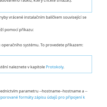
žadovaného řádku, který chcete smazat).
chyby vrácené instalačním balíčkem související se
ží pomocí příkazu:
tu operačního systému. To provedete příkazem:
stění naleznete v kapitole
Protokoly
.
třednictvím parametru --hostname--hostname a --
porované formáty zápisu údajů pro připojení k