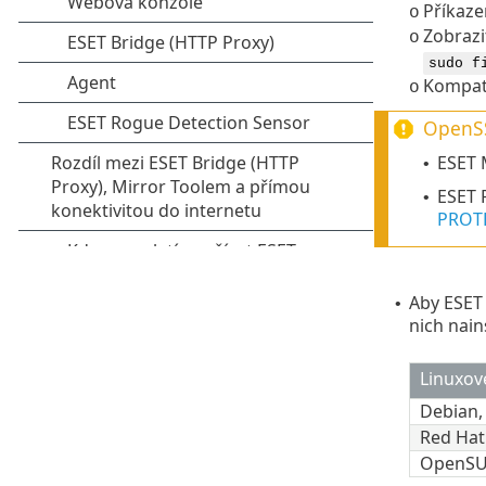
Příkaz
o
Zobrazi
o
sudo f
Kompati
o
OpenSS
ESET 
•
ESET 
•
PROT
Aby ESET
•
nich nain
Linuxov
Debian
Red Hat
OpenSU