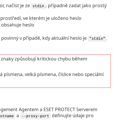
, načíst je ze
, případně zadat jako prostý
stdin
rostředí, ve kterém je uloženo heslo
obsahuje heslo
 povinný v případě, kdy aktuální heslo je
"stdin"
 znaky způsobují kritickou chybu během
á písmena, velká písmena, číslice nebo speciální
nagement Agentem a ESET PROTECT Serverem
a
definujte údaje pro
stname
--proxy-port