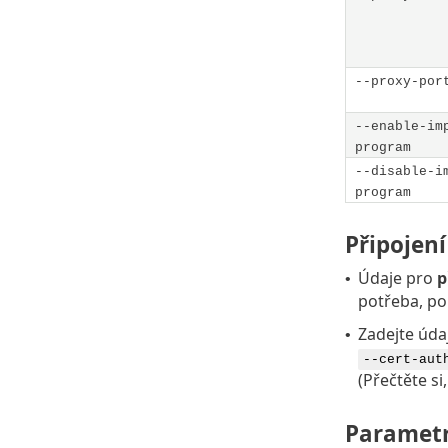
--proxy-por
--enable-im
program
--disable-i
program
Připojení
Údaje pro
p
•
potřeba, po
Zadejte údaj
•
--cert-aut
(Přečtěte si
Parametr