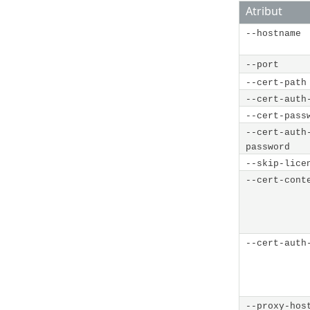
Atribut
--hostname
--port
--cert-path
--cert-auth
--cert-pass
--cert-auth
password
--skip-lice
--cert-cont
--cert-auth
--proxy-hos