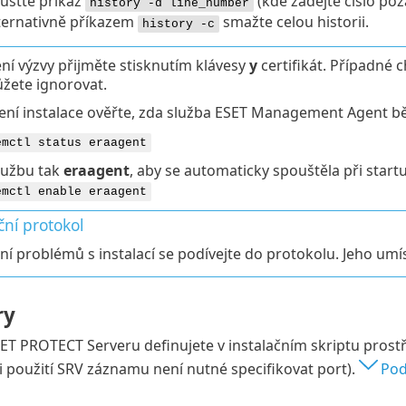
usťte příkaz
(kde zadejte číslo po
history -d line_number
ternativně příkazem
smažte celou historii.
history -c
ní výzvy přijměte stisknutím klávesy
y
certifikát. Případné 
žete ignorovat.
ní instalace ověřte, zda služba ESET Management Agent bě
emctl status eraagent
lužbu tak
eraagent
, aby se automaticky spouštěla při star
emctl enable eraagent
ční protokol
ení problémů s instalací se podívejte do protokolu. Jeho umí
ry
SET PROTECT Serveru definujete v instalačním skriptu pros
ři použití SRV záznamu není nutné specifikovat port).
Pod