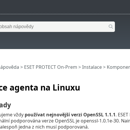
nápověda
>
ESET PROTECT On-Prem
>
Instalace
>
Komponent
ce agenta na Linuxu
ady
ujeme vždy
používat nejnovější verzi
OpenSSL
1.1.1
. ESE
mální podporována verze OpenSSL je openssl-1.0.1e-30. Nai
alespoň jedna z nich musí podporovaná.