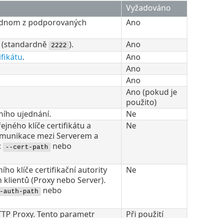
Vyžadováno
jednom z podporovaných
Ano
r (standardně
).
Ano
2222
fikátu
.
Ano
Ano
Ano
Ano (pokud je
použito)
ního ujednání.
Ne
ného klíče certifikátu a
Ne
komunikace mezi Serverem a
:
nebo
--cert-path
 klíče certifikační autority
Ne
klientů (Proxy nebo Server).
nebo
-auth-path
TTP Proxy. Tento parametr
Při použití