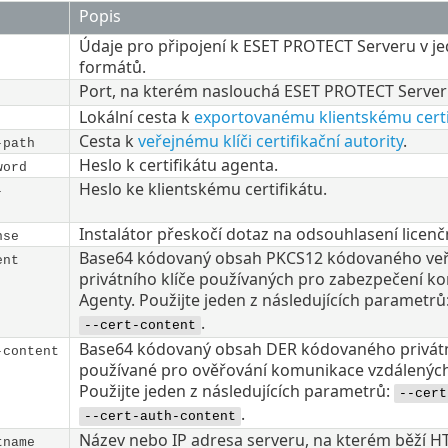
Popis
Údaje pro připojení k ESET PROTECT Serveru v 
formátů.
Port, na kterém naslouchá ESET PROTECT Serve
Lokální cesta k
exportovanému klientskému certi
Cesta k
veřejnému klíči certifikační autority
.
-path
Heslo k certifikátu agenta.
word
Heslo ke klientskému certifikátu.
-
Instalátor přeskočí dotaz na odsouhlasení licenč
nse
Base64 kódovaný obsah PKCS12 kódovaného veřej
ent
privátního klíče používaných pro zabezpečení 
Agenty. Použijte jeden z následujících parametrů
.
--cert-content
Base64 kódovaný obsah DER kódovaného privátního
-content
používané pro ověřování komunikace vzdálených 
Použijte jeden z následujících parametrů:
--cert
.
--cert-auth-content
Název nebo IP adresa serveru, na kterém běží H
tname