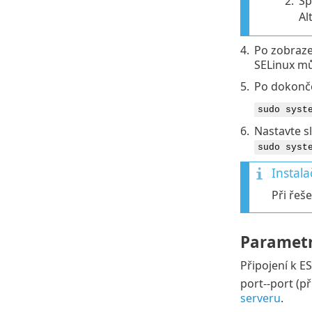
2.
Sp
Al
4.
Po zobraze
SELinux mů
5.
Po dokonče
sudo syst
6.
Nastavte s
sudo syst
Instala
Při řeš
Paramet
Připojení k E
port--port (p
serveru
.