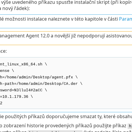
výše uvedeného příkazu spusťte instalační skript (při kopír
 nový řádek):
lé možnosti instalace naleznete v této kapitole v části
Param
nagement Agent 12.0 a novější již nepodporují asistovanou 
ace:
nt_linux_x86_64.sh \
ense \
h=/home/admin/Desktop/agent.pfx \
h-path=/home/admin/Desktop/CA.der \
sword=N3lluI4#2aCC \
=10.1.179.36 \
2
rie použitých příkazů doporučujeme smazat ty, které obsahují
o zobrazení historie provedených příkazů použijte příkaz
h