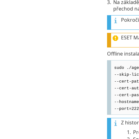
3.
Na základě 
přechod na
Pokroči
ESET Ma
Offline instal
sudo ./age
--skip-lic
--cert-pat
--cert-aut
--cert-pas
--hostname
--port=222
Z histo
1.
Pr