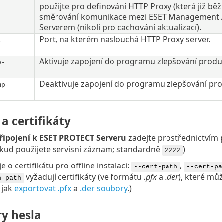
použijte pro definování HTTP Proxy (která již běží
směrování komunikace mezi ESET Management
Serverem (nikoli pro cachování aktualizací).
Port, na kterém naslouchá HTTP Proxy server.
t
Aktivuje zapojení do programu zlepšování prod
p-
Deaktivuje zapojení do programu zlepšování pr
mp-
 a certifikáty
řipojení k ESET PROTECT Serveru
zadejte prostřednictvím
kud použijete servisní záznam; standardně
)
2222
e o certifikátu pro offline instalaci:
,
--cert-path
--cert-pa
vyžadují certifikáty (ve formátu
.pfx
a
.der
), které mů
h-path
, jak
exportovat .pfx
a
.der soubory
.)
y hesla