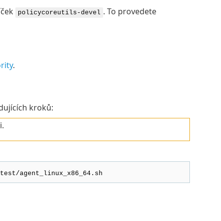
íček
. To provedete
policycoreutils-devel
rity
.
ujících kroků:
i.
test/agent_linux_x86_64.sh