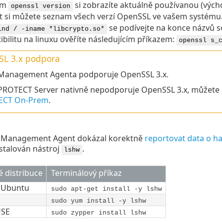
em
si zobrazíte aktuálně používanou (výchoz
openssl version
t si můžete seznam všech verzí
OpenSSL
ve vašem systému. 
se podívejte na konce názvů 
ind / -iname *libcrypto.so*
bilitu na linuxu ověříte následujícím příkazem:
openssl s_
L 3.x
podpora
Management Agenta podporuje OpenSSL 3.x.
PROTECT Server nativně nepodporuje OpenSSL 3.x, můžete 
ECT On-Prem
.
 Management Agent dokázal korektně
reportovat data o h
stalován nástroj
.
lshw
é distribuce
Terminálový příkaz
,
Ubuntu
sudo apt-get install -y lshw
sudo yum install -y lshw
SE
sudo zypper install lshw