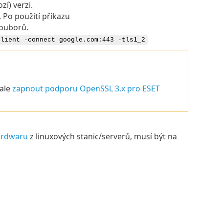
í) verzi.
Po použití příkazu
souborů.
client -connect google.com:443 -tls1_2
ale
zapnout podporu OpenSSL 3.x pro ESET
ardwaru
z linuxových stanic/serverů, musí být na