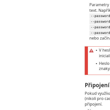
Parametry 
text. Napří
--passwor
--passwor
--passwor
--passwor
nebo začí
V hesl
•
inicia
Heslo
•
znaky
Připojen
Pokud využív
(nikoli pro c
připojení.