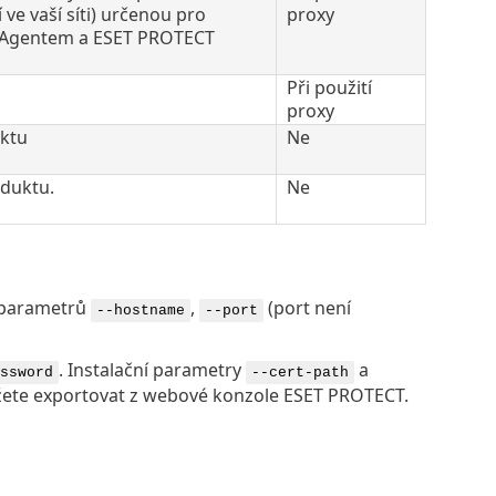
 ve vaší síti) určenou pro
proxy
 Agentem a ESET PROTECT
Při použití
proxy
uktu
Ne
oduktu.
Ne
 parametrů
,
(port není
--hostname
--port
. Instalační parametry
a
ssword
--cert-path
žete exportovat z webové konzole ESET PROTECT.