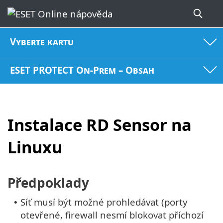
Vyberte kartu
ESET PROTECT On-Prem – Obsah
Instalace RD Sensor na
Linuxu
Předpoklady
Síť musí být možné prohledávat (porty
•
otevřené, firewall nesmí blokovat příchozí