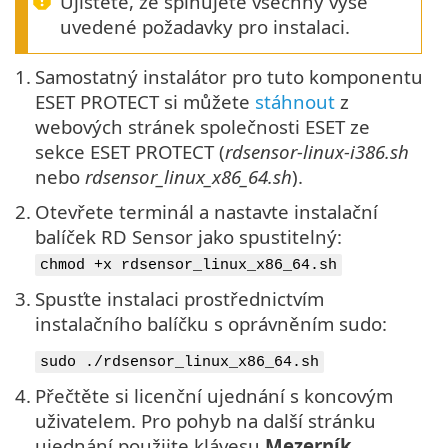
Ujistěte, že splňujete všechny výše
uvedené požadavky pro instalaci.
1.
Samostatný instalátor pro tuto komponentu
ESET PROTECT si můžete
stáhnout
z
webových stránek společnosti ESET ze
sekce ESET PROTECT (
rdsensor-linux-i386.sh
nebo
rdsensor_linux_x86_64.sh
).
2.
Otevřete terminál a nastavte instalační
balíček RD Sensor jako spustitelný:
chmod +x rdsensor_linux_x86_64.sh
3.
Spusťte instalaci prostřednictvím
instalačního balíčku s oprávněním sudo:
sudo ./rdsensor_linux_x86_64.sh
4.
Přečtěte si licenční ujednání s koncovým
uživatelem. Pro pohyb na další stránku
ujednání použijte klávesu
Mezerník
.