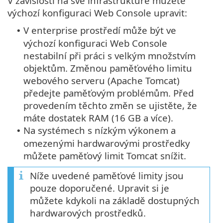
V závislosti na své infrastruktuře můžete
výchozí konfiguraci Web Console upravit:
V enterprise prostředí může být ve
•
výchozí konfiguraci Web Console
nestabilní při práci s velkým množstvím
objektům. Změnou paměťového limitu
webového serveru (Apache Tomcat)
předejte paměťovým problémům. Před
provedením těchto změn se ujistěte, že
máte dostatek RAM (16 GB a více).
Na systémech s nízkým výkonem a
•
omezenými hardwarovými prostředky
můžete paměťový limit Tomcat snížit.
Níže uvedené paměťové limity jsou
pouze doporučené. Upravit si je
můžete kdykoli na základě dostupných
hardwarových prostředků.