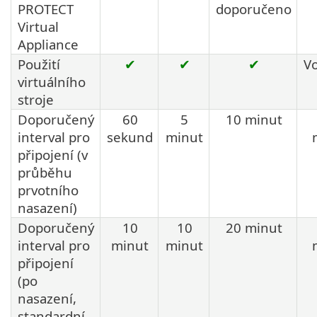
PROTECT
doporučeno
Virtual
Appliance
Použití
✔
✔
✔
Vo
virtuálního
stroje
Doporučený
60
5
10 minut
interval pro
sekund
minut
připojení (v
průběhu
prvotního
nasazení)
Doporučený
10
10
20 minut
interval pro
minut
minut
připojení
(po
nasazení,
standardní