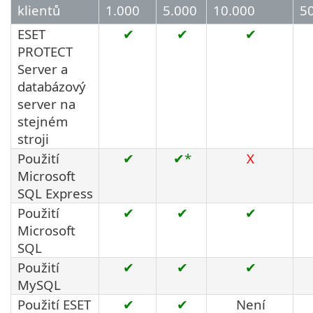
klientů
1.000
5.000
10.000
5
ESET
✔
✔
✔
PROTECT
Server a
databázový
server na
stejném
stroji
Použití
✔
✔*
X
Microsoft
SQL Express
Použití
✔
✔
✔
Microsoft
SQL
Použití
✔
✔
✔
MySQL
Použití ESET
✔
✔
Není