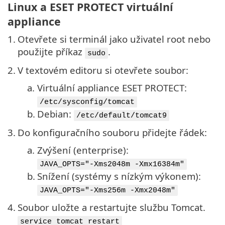
Linux a ESET PROTECT virtuální
appliance
1.
Otevřete si terminál jako uživatel root nebo
použijte příkaz
.
sudo
2.
V textovém editoru si otevřete soubor:
a.
Virtuální appliance ESET PROTECT:
/etc/sysconfig/tomcat
b.
Debian:
/etc/default/tomcat9
3.
Do konfiguračního souboru přidejte řádek:
a.
Zvýšení (enterprise):
JAVA_OPTS="-Xms2048m -Xmx16384m"
b.
Snížení (systémy s nízkým výkonem):
JAVA_OPTS="-Xms256m -Xmx2048m"
4.
Soubor uložte a restartujte službu Tomcat.
service tomcat restart