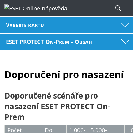
Vyberte kartu
ESET PROTECT On-Prem – Obsah
Doporučení pro nasazení
Doporučené scénáře pro
nasazení ESET PROTECT On-
Prem
Počet
Do
1.000-
5.000-
10