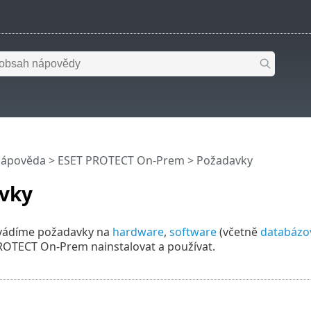
nápověda
>
ESET PROTECT On-Prem
>
Požadavky
vky
 uvádíme požadavky na
hardware
,
software
(včetně
databázo
ROTECT On-Prem nainstalovat a používat.