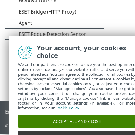
Your account, your cookies
choice
We and our partners use cookies to give you the best optimize
online experience, analyze our website traffic, and serve you wit
personalized ads. You can agree to the collection of all cookies b
clicking "Accept all and close", decline all non-essential cookies b
choosing "Accept essential cookies only", or adjust your cooki
settings by clicking "Manage cookies". You also have the right t
withdraw your consent or change your cookie preference
anytime by clicking the "Manage cookies" link in our websit
footer or in your account settings (if available). For mor
information, see our
Cookie Policy
.
End of Life
ESET Databáze znalostí
ESET Forum
ESET Status
ACCEPT ALL AND CLOSE
© 1992 - 2026 ESET, spol. s r.o. - Všechna práva vyhrazena.