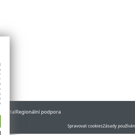
d
h
y
y
e
o
s
e
e
 Portal
Regionální podpora
Spravovat cookies
Zásady používán