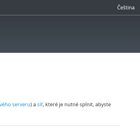
Čeština
vého serveru
) a
síť
, které je nutné splnit, abyste