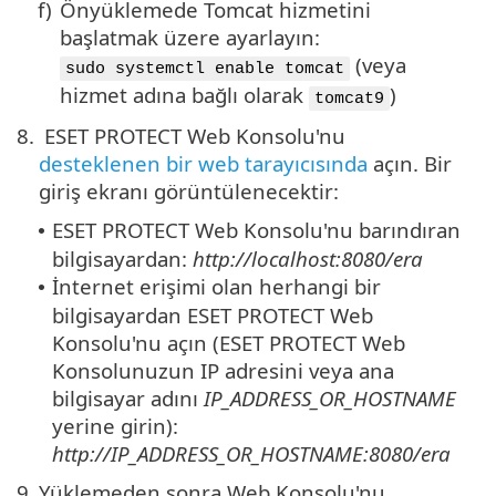
f)
Önyüklemede Tomcat hizmetini
başlatmak üzere ayarlayın:
(veya
sudo systemctl enable tomcat
hizmet adına bağlı olarak
)
tomcat9
8.
ESET PROTECT Web Konsolu'nu
desteklenen bir web tarayıcısında
açın. Bir
giriş ekranı görüntülenecektir:
ESET PROTECT Web Konsolu'nu barındıran
•
bilgisayardan:
http://localhost:8080/era
İnternet erişimi olan herhangi bir
•
bilgisayardan ESET PROTECT Web
Konsolu'nu açın (ESET PROTECT Web
Konsolunuzun IP adresini veya ana
bilgisayar adını
IP_ADDRESS_OR_HOSTNAME
yerine girin):
http://IP_ADDRESS_OR_HOSTNAME:8080/era
9.
Yüklemeden sonra Web Konsolu'nu