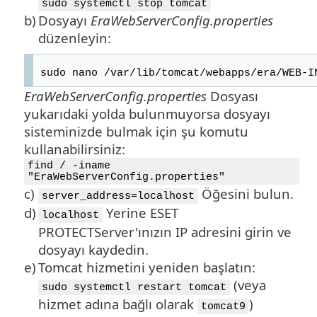
sudo systemctl stop tomcat
b)
Dosyayı
EraWebServerConfig.properties
düzenleyin:
sudo nano /var/lib/tomcat/webapps/era/WEB-I
EraWebServerConfig.properties
Dosyası
yukarıdaki yolda bulunmuyorsa dosyayı
sisteminizde bulmak için şu komutu
kullanabilirsiniz:
find / -iname
"EraWebServerConfig.properties"
c)
Öğesini bulun.
server_address=localhost
d)
Yerine ESET
localhost
PROTECTServer'ınızın IP adresini girin ve
dosyayı kaydedin.
e)
Tomcat hizmetini yeniden başlatın:
(veya
sudo systemctl restart tomcat
hizmet adına bağlı olarak
)
tomcat9