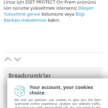
Linux için ESET PROTECT On-Prem ürününü
son sürüme yükseltmek isterseniz
Bileşen
Yükseltme görevi
bölümüne veya
Bilgi
Bankası makalemize
bakın.
Breadcrumb'lar
ESET Online Yardım
>
ESET PROTECT On-
Your account, your cookies
Prem
>
Yükle
> Linux'te bileşen
choice
yüklemesi
We and our partners use cookies to give you the best
optimized online experience, analyze our website traffic,
and serve you with personalized ads. You can agree to the