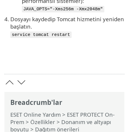
performanslı sistemler):
JAVA_OPTS="-Xms256m -Xmx2048m"
4.
Dosyayı kaydedip Tomcat hizmetini yeniden
başlatın.
service tomcat restart
Breadcrumb'lar
ESET Online Yardım
>
ESET PROTECT On-
Prem
>
Özellikler
>
Donanım ve altyapı
boyutu
> Dağıtım önerileri