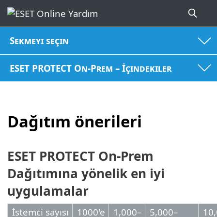
Sekmeyi seçin
ESET PROTECT On-Prem – İçindekiler
Dağıtım önerileri
ESET PROTECT On-Prem
Dağıtımına yönelik en iyi
uygulamalar
İstemci sayısı
1000'e
1,000–
5,000–
10