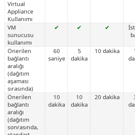
Virtual
Appliance
Kullanımı
VM
✔
✔
✔
İs
sunucusu
b
kullanımı
Önerilen
60
5
10 dakika
bağlantı
saniye
dakika
da
aralığı
(dağıtım
aşaması
sırasında)
Önerilen
10
10
20 dakika
bağlantı
dakika
dakika
da
aralığı
(dağıtım
sonrasında,
standart