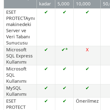
kadar
5,000
10,000
50
ESET
✔
✔
✔
PROTECTAynı
makinedeki
Server ve
Veri Tabanı
Sunucusu
Microsoft
✔
✔*
X
SQL Express
Kullanımı
Microsoft
✔
✔
✔
SQL
Kullanımı
MySQL
✔
✔
✔
Kullanımı
ESET
✔
✔
Önerilmez
PROTECT