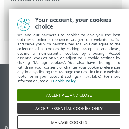
ESET Online Yardım
>
ESET PROTECT On-
Prem
>
Özellikler
> Desteklenen Web
Your account, your cookies
tarayıcıları, ESET güvenlik ürünleri ve
choice
dilleri
We and our partners use cookies to give you the best
optimized online experience, analyze our website traffic,
and serve you with personalized ads. You can agree to the
collection of all cookies by clicking "Accept all and close",
decline all non-essential cookies by choosing "Accept
essential cookies only", or adjust your cookie settings by
clicking "Manage cookies". You also have the right to
withdraw your consent or change your cookie preferences
anytime by clicking the "Manage cookies" link in our website
Masaüstü sitesini görüntüle
footer or in your account settings (if available). For more
information, see our
Cookie Policy
.
End of Life
ESET Bilgi Bankası
ACCEPT ALL AND CLOSE
ESET Forumu
ESET Status Portal
ACCEPT ESSENTIAL COOKIES ONLY
Bölgesel destek
MANAGE COOKIES
© 1992 - 2026 ESET, spol. s
Çerezleri yönet