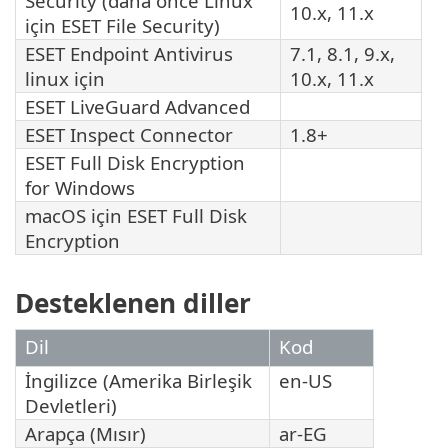
Security
(daha önce Linux
10.x, 11.x
için
ESET File Security
)
ESET Endpoint Antivirus
7.1, 8.1, 9.x,
linux için
10.x, 11.x
ESET LiveGuard Advanced
ESET Inspect Connector
1.8+
ESET Full Disk Encryption
for Windows
macOS için ESET Full Disk
Encryption
Desteklenen diller
Dil
Kod
İngilizce (Amerika Birleşik
en-US
Devletleri)
Arapça (Mısır)
ar-EG