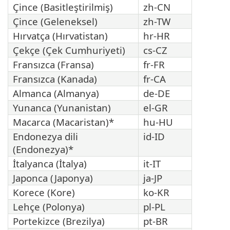
Çince (Basitleştirilmiş)
zh-CN
Çince (Geleneksel)
zh-TW
Hırvatça (Hırvatistan)
hr-HR
Çekçe (Çek Cumhuriyeti)
cs-CZ
Fransızca (Fransa)
fr-FR
Fransızca (Kanada)
fr-CA
Almanca (Almanya)
de-DE
Yunanca (Yunanistan)
el-GR
Macarca (Macaristan)*
hu-HU
Endonezya dili
id-ID
(Endonezya)*
İtalyanca (İtalya)
it-IT
Japonca (Japonya)
ja-JP
Korece (Kore)
ko-KR
Lehçe (Polonya)
pl-PL
Portekizce (Brezilya)
pt-BR