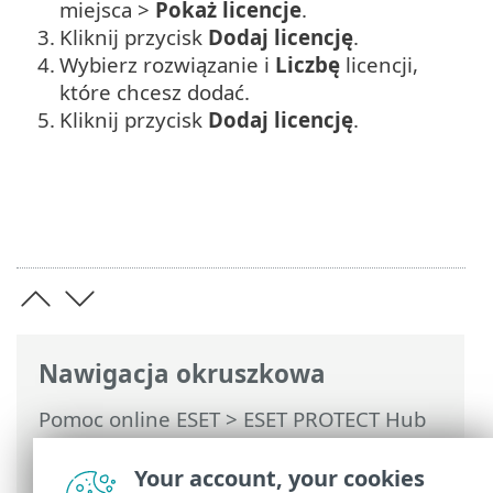
miejsca >
Pokaż licencje
.
3.
Kliknij przycisk
Dodaj licencję
.
4.
Wybierz rozwiązanie i
Liczbę
licencji,
które chcesz dodać.
5.
Kliknij przycisk
Dodaj licencję
.
Nawigacja okruszkowa
Pomoc online ESET
>
ESET PROTECT Hub
>
Korzystanie z usługi ESET PROTECT Hub
>
Licencje
> Dodaj licencję
Your account, your cookies