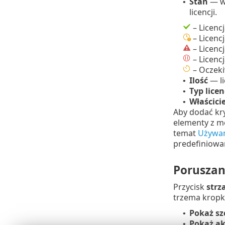
Stan
— wy
•
licencji.
– Licencj
– Licenc
– Licencj
– Licencj
– Oczeki
Ilość
— li
•
Typ licen
•
Właścicie
•
Aby dodać kryt
elementy z me
temat
Używan
predefiniowa
Poruszani
Przycisk
strz
trzema krop
Pokaż sz
•
Pokaż ak
•