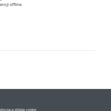
ncji offline.
dotycząca plików cookie