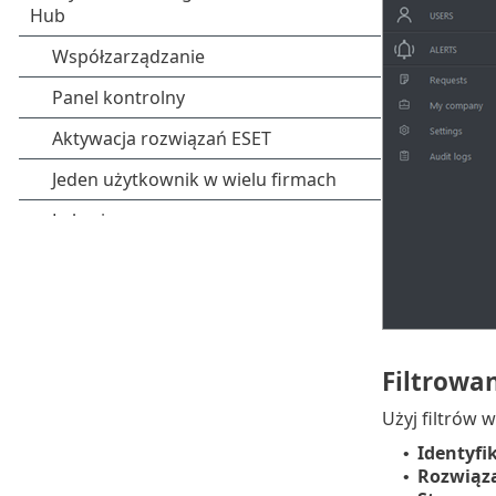
Filtrowan
Użyj filtrów 
Identyfik
•
Rozwiąz
•