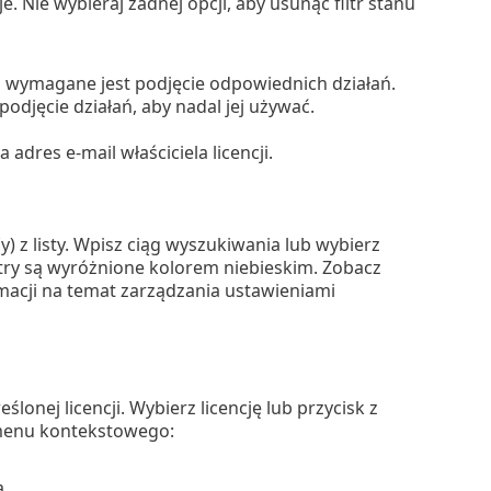
e. Nie wybieraj żadnej opcji, aby usunąć filtr stanu
ej wymagane jest podjęcie odpowiednich działań.
odjęcie działań, aby nadal jej używać.
dres e-mail właściciela licencji.
y) z listy. Wpisz ciąg wyszukiwania lub wybierz
ltry są wyróżnione kolorem niebieskim. Zobacz
rmacji na temat zarządzania ustawieniami
onej licencji. Wybierz licencję lub przycisk z
 menu kontekstowego:
.