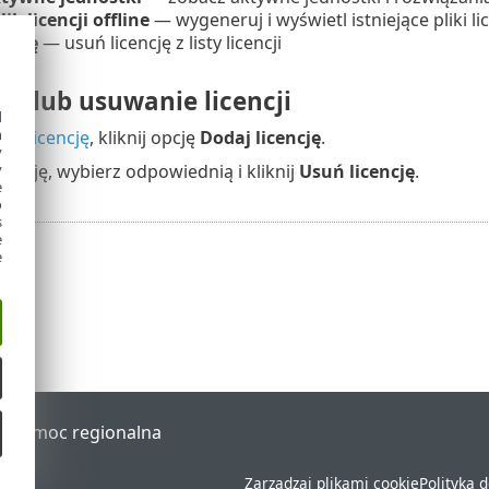
ik licencji offline
— wygeneruj i wyświetl istniejące pliki lice
encję
— usuń licencję z listy licencji
e lub usuwanie licencji
d
h
wą licencję
, kliknij opcję
Dodaj licencję
.
y
cencję, wybierz odpowiednią i kliknij
Usuń licencję
.
y
e
o
s
e
e
al
Pomoc regionalna
Zarządzaj plikami cookie
Polityka 