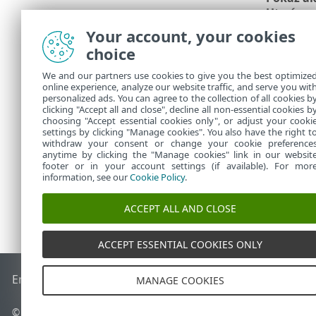
Utwórz pl
•
Usuń lic
•
Your account, your cookies
choice
Dodawani
We and our partners use cookies to give you the best optimize
online experience, analyze our website traffic, and serve you wit
Aby
dodać no
personalized ads. You can agree to the collection of all cookies b
Aby usunąć li
clicking "Accept all and close", decline all non-essential cookies b
choosing "Accept essential cookies only", or adjust your cooki
settings by clicking "Manage cookies". You also have the right t
withdraw your consent or change your cookie preference
anytime by clicking the "Manage cookies" link in our websit
footer or in your account settings (if available). For mor
information, see our
Cookie Policy
.
ACCEPT ALL AND CLOSE
ACCEPT ESSENTIAL COOKIES ONLY
End of Life
Baza wiedzy ESET
Forum ESET
ESET Status Port
MANAGE COOKIES
© 1992 - 2026 ESET, spol. s r.o. – Wszelkie prawa zastrzeżone.