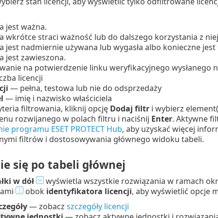
bierz stan licencji, aby wyświetlić tylko odfiltrowane licencj
a jest ważna.
ja wkrótce straci ważność lub do dalszego korzystania z ni
a jest nadmiernie używana lub wygasła albo konieczne jest p
a jest zawieszona.
wanie na potwierdzenie linku weryfikacyjnego wysłanego na a
czba licencji
cji
— pełna, testowa lub nie do odsprzedaży
l
— imię i nazwisko właściciela
eria filtrowania, kliknij opcję
Dodaj filtr
i wybierz element(
nu rozwijanego w polach filtru i naciśnij
Enter
. Aktywne fi
ie programu ESET PROTECT Hub
, aby uzyskać więcej info
nymi filtrów i dostosowywania głównego widoku tabeli.
e się po tabeli głównej
ałki w dół
wyświetla wszystkie rozwiązania w ramach określ
kami
obok
identyfikatora licencji
, aby wyświetlić opcje
czegóły
— zobacz
szczegóły licencji
tywne jednostki
— zobacz aktywne jednostki i rozwiązania