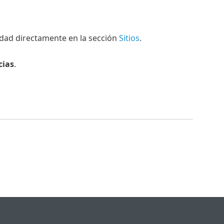
ntidad directamente en la sección
Sitios
.
cias
.
.