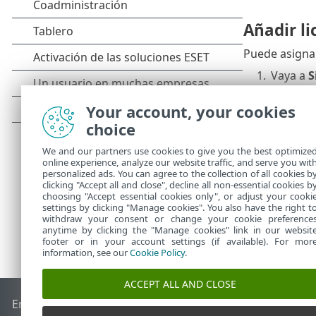
Añadir li
Puede asignar 
1.
Vaya a
S
2.
Haga cli
3.
Haga cli
Your account, your cookies
4.
Seleccio
choice
5.
Haga cli
We and our partners use cookies to give you the best optimize
online experience, analyze our website traffic, and serve you wit
personalized ads. You can agree to the collection of all cookies b
clicking "Accept all and close", decline all non-essential cookies b
choosing "Accept essential cookies only", or adjust your cooki
settings by clicking "Manage cookies". You also have the right t
withdraw your consent or change your cookie preference
anytime by clicking the "Manage cookies" link in our websit
footer or in your account settings (if available). For mor
information, see our
Cookie Policy
.
ACCEPT ALL AND CLOSE
End of Life
Base de conocimiento de ESET
Foro de ESET
ES