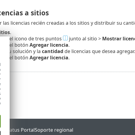
cencias a sitios
las licencias recién creadas a los sitios y distribuir su ca
itios
.
c en el icono de tres puntos
junto al sitio >
Mostrar licen
c en el botón
Agregar licencia
.
ne su solución y la
cantidad
de licencias que desea agregar
c en el botón
Agregar licencia
.
d
h
y
y
e
o
s
e
e
ET Status Portal
Soporte regional