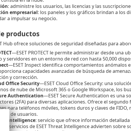
ción
: administre los usuarios, las licencias y las suscripcio
ión empresarial
: los paneles y los gráficos brindan a los
ar a impulsar su negocio.
de productos
 Hub ofrece soluciones de seguridad diseñadas para abord
OTECT
—
ESET PROTECT le permite administrar desde una ubi
o y servidores en un entorno de red con hasta 50,000 dispos
pect
—
ESET Inspect identifica comportamientos anómalos e
oporciona capacidades avanzadas de búsqueda de amenazas,
ción y corrección.
d Office Security
—
ESET Cloud Office Security: una soluci
rnos de nube de Microsoft 365 o Google Workspace, los buz
ure Authentication
—
ESET Secure Authentication es una so
ctores (2FA) para diversas aplicaciones. Ofrece el segundo 
nes para teléfonos móviles, tokens duros y claves de FIDO
ción de usuarios.
eat Intelligence
: servicio que ofrece información detallada
 Los servicios de ESET Threat Intelligence advierten sobre 