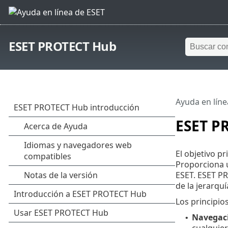
ESET PROTECT Hub
Ayuda en líne
ESET P
El objetivo p
Proporciona u
ESET. ESET PR
de la jerarquí
Los principio
Navegaci
•
cualquier