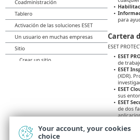
Habilita
•
Informac
•
para ayud
Cartera 
ESET PROTECT
ESET PR
•
de trabaj
ESET Ins
•
(XDR). Pr
investiga
ESET Clou
•
sus ento
ESET Sec
•
de dos fa
aplicacio
autentica
Your account, your cookies
ESET Thr
•
choice
globales.