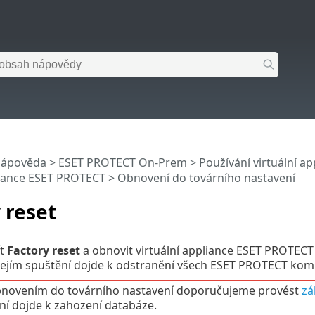
nápověda
>
ESET PROTECT On-Prem
>
Používání virtuální a
liance ESET PROTECT
> Obnovení do továrního nastavení
 reset
ít
Factory reset
a obnovit virtuální appliance ESET PROTECT
jejím spuštění dojde k odstranění všech ESET PROTECT komp
bnovením do továrního nastavení doporučujeme provést
zá
í dojde k zahození databáze.