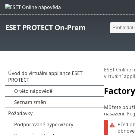
ESET PROTECT On-Prem
ESET Online 
virtuální app
Factory
Můžete použ
nasazení. Po 
Před o
obnoven