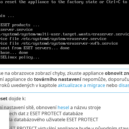
e na obrazovce zobrazí chyby, zkuste appliance
obnovit z
ní appliance do
továrního nastavení
nepomůže, doporučuje
roků uvedených v kapitole
aktualizace a migrace
nebo
disa
eset
dojde k:
í nastavení sítě, obnovení
hesel
a názvu stroje
ní všech dat z ESET PROTECT databáze
 hesla databázového uživatele ESET PROTECT
ní ESET PROTECT virtuální appliance bude v původním stavu