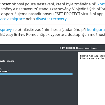
 reset
obnoví pouze nastavení, která byla změněna při
konf
 změny a nastavení zůstanou zachovány. V ojedinělých pří
 doporučujeme nasadit novou ESET PROTECT virtuální applia
zace a migrace
nebo
disaster recovery
.
 správy
se přihlásíte zadáním hesla (zadaného při
konfigura
 klávesy
Enter
. Pomocí šipek vyberte z dostupných možnos