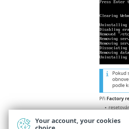
Pokud s
obnove
podle k
Při
Factory r
resetován
•
odstraně
•
Your account, your cookies
obnovení
•
choice
Po restartová