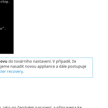
novu
do továrního nastavení. V případě, že
me nasadit novou appliance a dále postupuje
ster recovery
.
, jako po čerstvém nasazení, a připravena ke