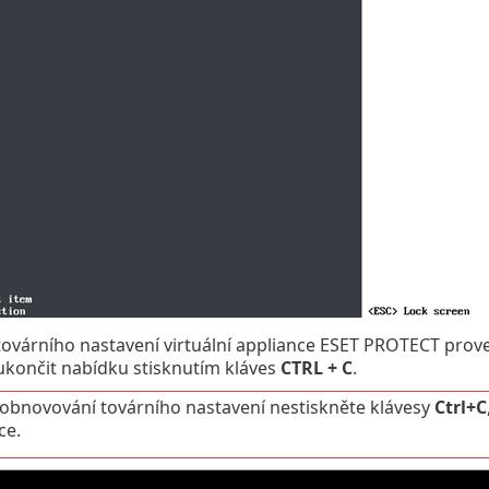
ovárního nastavení virtuální appliance ESET PROTECT prov
končit nabídku stisknutím kláves
CTRL + C
.
bnovování továrního nastavení nestiskněte klávesy
Ctrl+C
ce.