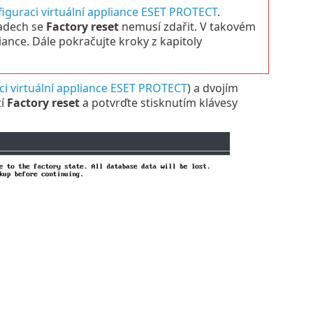
iguraci virtuální appliance ESET PROTECT
.
padech se
Factory reset
nemusí zdařit. V takovém
nce. Dále pokračujte kroky z kapitoly
ci virtuální appliance ESET PROTECT
) a dvojím
tí
Factory reset
a potvrďte stisknutím klávesy