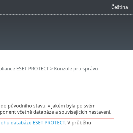
Čeština
ppliance ESET PROTECT
>
Konzole pro správu
 do původního stavu, v jakém byla po svém
onent včetně databáze a souvisejících nastavení.
lohu databáze ESET PROTECT
. V průběhu