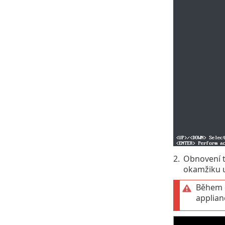
2.
Obnovení t
okamžiku u
Během o
applian