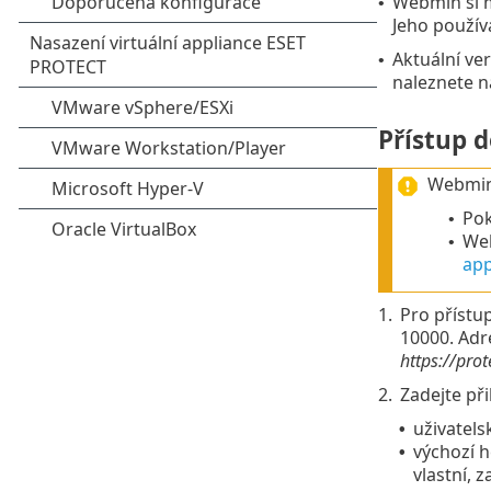
Webmin si m
•
Jeho používá
Aktuální ve
•
naleznete 
Přístup 
Webmin 
Pok
•
Web
•
app
1.
Pro přístu
10000. Adr
https://pro
2.
Zadejte při
uživatels
•
výchozí h
•
vlastní, z