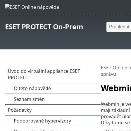
ESET PROTECT On-Prem
ESET Online 
správu
Webmin
Webmin je web
mají základn
provádět úlo
Díky tomu se