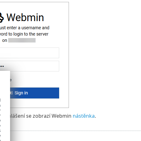
d
h
y
y
přihlášení se zobrazí Webmin
nástěnka
.
e
o
s
e
e