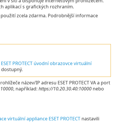
ení v síti a disponuje internetovým prohlížečem.
ch aplikací s grafických rozhraním.
použití zcela zdarma. Podrobnější informace
a
ESET PROTECT úvodní obrazovce virtuální
e dostupný.
rohlížeče název/IP adresu ESET PROTECT VA a port
>:10000
, například:
https://10.20.30.40:10000
nebo
ace virtuální appliance ESET PROTECT
nastavili