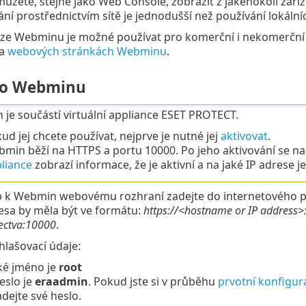
ůžete, stejně jako Web Console, zobrazit z jakéhokoli zaříz
ní prostřednictvím sítě je jednodušší než používání lokální
rze Webminu je možné používat pro komerční i nekomerční 
na
webových stránkách Webminu
.
do Webminu
je součástí virtuální appliance ESET PROTECT.
ud jej chcete používat, nejprve je nutné jej
aktivovat
.
min běží na HTTPS a portu 10000. Po jeho aktivování se n
liance
zobrazí informace, že je aktivní a na jaké IP adrese j
p k Webmin webovému rozhraní zadejte do internetového p
esa by měla být ve formátu:
https://<hostname or IP address
tectva:10000
.
hlašovací údaje:
ké jméno je
root
eslo je
eraadmin
. Pokud jste si v průběhu
prvotní konfigur
adejte své heslo.