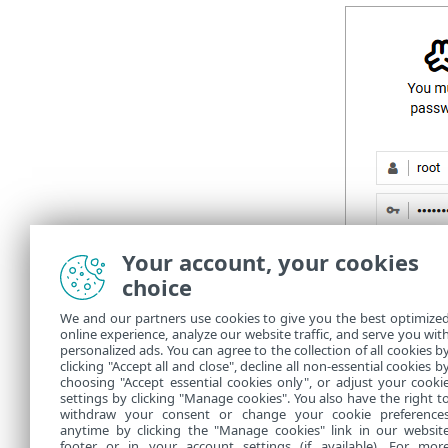
Your account, your cookies
choice
We and our partners use cookies to give you the best optimize
online experience, analyze our website traffic, and serve you wit
personalized ads. You can agree to the collection of all cookies b
clicking "Accept all and close", decline all non-essential cookies b
Po úspěšném 
choosing "Accept essential cookies only", or adjust your cooki
settings by clicking "Manage cookies". You also have the right t
withdraw your consent or change your cookie preference
anytime by clicking the "Manage cookies" link in our websit
footer or in your account settings (if available). For mor