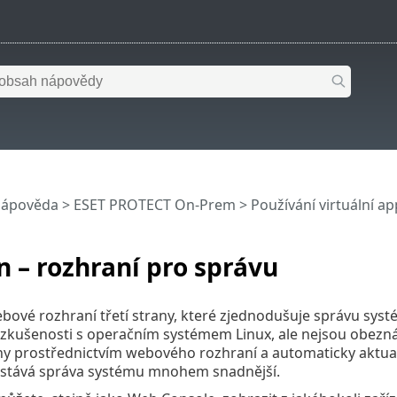
nápověda
>
ESET PROTECT On-Prem
>
Používání virtuální a
 – rozhraní pro správu
ové rozhraní třetí strany, které zjednodušuje správu systé
í zkušenosti s operačním systémem Linux, ale nejsou obe
hy prostřednictvím webového rozhraní a automaticky aktua
 stává správa systému mnohem snadnější.