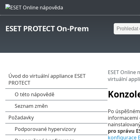
ESET PROTECT On-Prem
ESET Online 
virtuální app
Konzole
Po úspěšném n
informacemi o
nainstalovan
pro správu
E
konfigurace 