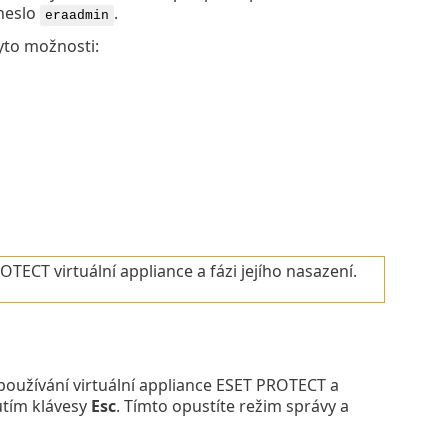
 heslo
.
eraadmin
yto možnosti:
ECT virtuální appliance a fázi jejího nasazení.
užívání virtuální appliance ESET PROTECT a
utím klávesy
Esc
. Tímto opustíte režim správy a