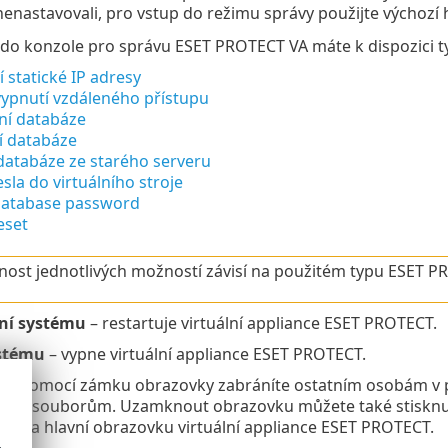
nastavovali, pro vstup do režimu správy použijte výchozí
 do konzole pro správu ESET PROTECT VA máte k dispozici t
 statické IP adresy
vypnutí vzdáleného přístupu
ní databáze
 databáze
databáze ze starého serveru
la do virtuálního stroje
atabase password
eset
ost jednotlivých možností závisí na použitém typu ESET PROT
ní systému
– restartuje virtuální appliance ESET PROTECT.
stému
– vypne virtuální appliance ESET PROTECT.
n
– pomocí zámku obrazovky zabráníte ostatním osobám v po
jejím souborům. Uzamknout obrazovku můžete také stiskn
zpět na hlavní obrazovku virtuální appliance ESET PROTECT.