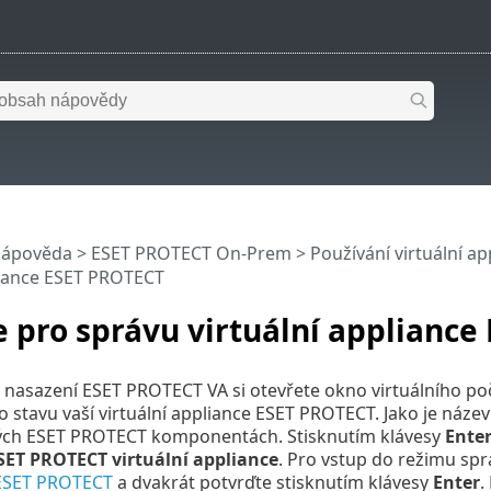
nápověda
>
ESET PROTECT On-Prem
>
Používání virtuální a
liance ESET PROTECT
 pro správu virtuální appliance
asazení ESET PROTECT VA si otevřete okno virtuálního poč
 stavu vaší virtuální appliance ESET PROTECT. Jako je název 
ých ESET PROTECT komponentách. Stisknutím klávesy
Ente
SET PROTECT virtuální appliance
. Pro vstup do režimu sprá
ESET PROTECT
a dvakrát potvrďte stisknutím klávesy
Enter
.