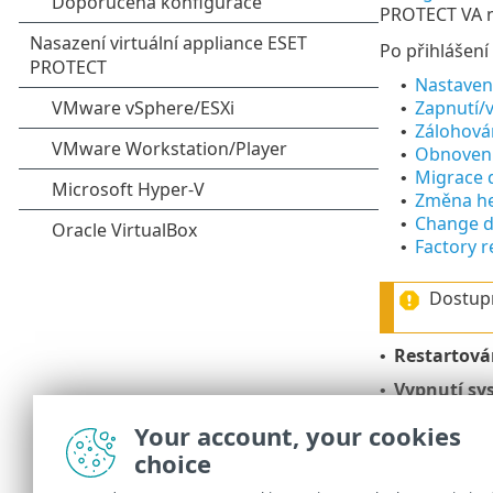
PROTECT VA ne
Po přihlášení
Nastavení
•
Zapnutí/
•
Zálohová
•
Obnovení
•
Migrace 
•
Změna hes
•
Change d
•
Factory r
•
Dostupn
Restartová
•
Vypnutí sy
•
Lock
scree
•
Your account, your cookies
přístupu k 
choice
vrátíte se 