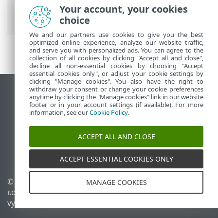
On-Prem
>
Disaster recovery virtuální
Your account, your cookies
appliance ESET PROTECT
choice
We and our partners use cookies to give you the best
optimized online experience, analyze our website traffic,
and serve you with personalized ads. You can agree to the
collection of all cookies by clicking "Accept all and close",
decline all non-essential cookies by choosing "Accept
essential cookies only", or adjust your cookie settings by
clicking "Manage cookies". You also have the right to
withdraw your consent or change your cookie preferences
Zobrazit verzi pro počítač
anytime by clicking the "Manage cookies" link in our website
footer or in your account settings (if available). For more
End of Life
information, see our
Cookie Policy
.
ESET Databáze znalostí
ESET Forum
ACCEPT ALL AND CLOSE
ESET Status Portal
Regionální podpora
ACCEPT ESSENTIAL COOKIES ONLY
© 1992 - 2026 ESET, spol. s
Spravovat cookies
MANAGE COOKIES
r.o. - Všechna práva
Zásady používání souborů
vyhrazena.
cookies