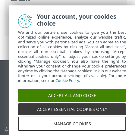
ESET 联机帮助
>
ESET PROTECT
>
使用
Your account, your cookies
ESET PROTECT
> 如何从网络中删除 ESET
choice
PROTECT
We and our partners use cookies to give you the best
optimized online experience, analyze our website traffic,
and serve you with personalized ads. You can agree to the
collection of all cookies by clicking "Accept all and close",
decline all non-essential cookies by choosing "Accept
essential cookies only", or adjust your cookie settings by
clicking "Manage cookies". You also have the right to
withdraw your consent or change your cookie preferences
anytime by clicking the "Manage cookies" link in our website
查看桌面站点
footer or in your account settings (if available). For more
End of Life
information, see our
Cookie Policy
.
ESET 知识库
ACCEPT ALL AND CLOSE
ESET 论坛
ESET Status Portal
ACCEPT ESSENTIAL COOKIES ONLY
区域支持
MANAGE COOKIES
© 1992 - 2026 ESET, spol. s
管理 Cookie