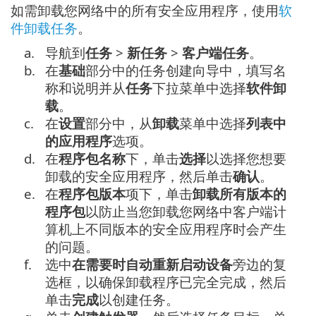
如需卸载您网络中的所有安全应用程序，使用
软
件卸载任务
。
a.
导航到
任务
>
新任务
>
客户端任务
。
b.
在
基础
部分中的任务创建向导中，填写名
称和说明并从
任务
下拉菜单中选择
软件卸
载
。
c.
在
设置
部分中，从
卸载
菜单中选择
列表中
的应用程序
选项。
d.
在
程序包名称
下，单击
选择
以选择您想要
卸载的安全应用程序，然后单击
确认
。
e.
在
程序包版本
项下，单击
卸载所有版本的
程序包
以防止当您卸载您网络中客户端计
算机上不同版本的安全应用程序时会产生
的问题。
f.
选中
在需要时自动重新启动设备
旁边的复
选框，以确保卸载程序已完全完成，然后
单击
完成
以创建任务。