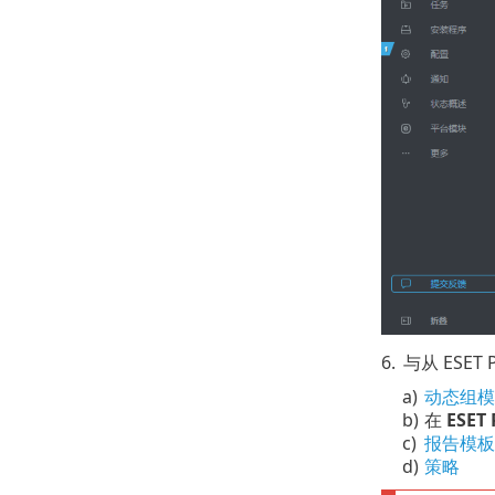
6.
与从 ESET
a)
动态组模
b)
在
ESET 
c)
报告模板
d)
策略