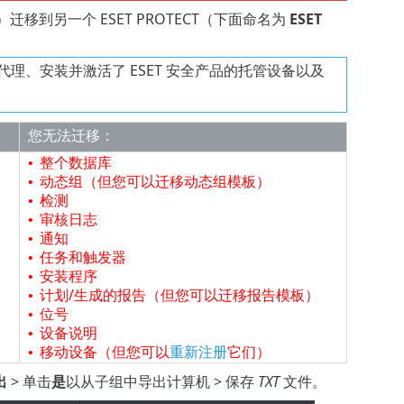
）迁移到另一个 ESET PROTECT（下面命名为
ESET
务器代理、安装并激活了 ESET 安全产品的托管设备以及
您无法迁移：
整个数据库
•
动态组（但您可以迁移动态组模板）
•
检测
•
审核日志
•
通知
•
任务和触发器
•
安装程序
•
计划/生成的报告（但您可以迁移报告模板）
•
位号
•
设备说明
•
移动设备（但您可以
重新注册
它们）
•
出
> 单击
是
以从子组中导出计算机 > 保存
TXT
文件。