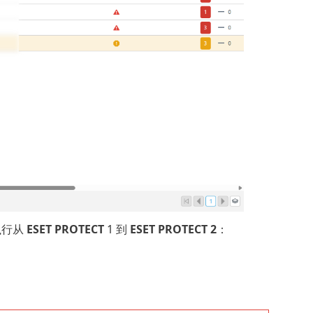
项执行从
ESET PROTECT
1 到
ESET PROTECT 2
：