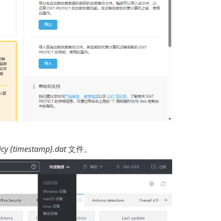
icy {timestamp}.dat
文件。