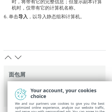
时，将带有它的完整信息；但显示副本计算
机时，仅带有它的计算机名称。
6.
单击
导入
，以导入静态组和计算机。
面包屑
ESET 联机帮助
>
ESET PROTECT
>
使用
Your account, your cookies
ESET PROTECT
>
ESET PROTECT 主菜单
>
choice
计算机
>
组
>
静态组
> 导入静态组
We and our partners use cookies to give you the best
optimized online experience, analyze our website traffic,
and serve you with personalized ads. You can agree to the