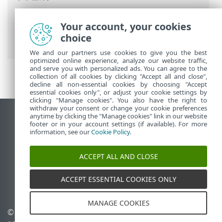
ESET 联机帮助
>
ESET PROTECT
>
使用
Your account, your cookies
ESET PROTECT
>
ESET PROTECT 主菜单
>
choice
计算机
>
组
>
静态组
> 导出静态组
We and our partners use cookies to give you the best
optimized online experience, analyze our website traffic,
and serve you with personalized ads. You can agree to the
collection of all cookies by clicking "Accept all and close",
decline all non-essential cookies by choosing "Accept
essential cookies only", or adjust your cookie settings by
clicking "Manage cookies". You also have the right to
withdraw your consent or change your cookie preferences
anytime by clicking the "Manage cookies" link in our website
查看桌面站点
footer or in your account settings (if available). For more
End of Life
information, see our
Cookie Policy
.
ESET 知识库
ACCEPT ALL AND CLOSE
ESET 论坛
ESET Status Portal
ACCEPT ESSENTIAL COOKIES ONLY
区域支持
MANAGE COOKIES
© 1992 - 2026 ESET, spol. s
管理 Cookie