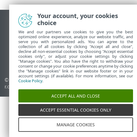
Your account, your cookies
choice
查看桌面站点
End of Life
We and our partners use cookies to give you the best
optimized online experience, analyze our website traffic, and
ESET 知识库
serve you with personalized ads. You can agree to the
ESET 论坛
collection of all cookies by clicking "Accept all and close",
decline all non-essential cookies by choosing "Accept essential
ESET Status Portal
cookies only", or adjust your cookie settings by clicking
"Manage cookies". You also have the right to withdraw your
区域支持
consent or change your cookie preferences anytime by clicking
the "Manage cookies" link in our website footer or in your
account settings (if available). For more information, see our
© 1992 - 2026 ESET, spol. s
管理 Cookie
Cookie Policy
.
r.o. - 保留所有权利。
Cookie 策略
ACCEPT ALL AND CLOSE
ACCEPT ESSENTIAL COOKIES ONLY
MANAGE COOKIES