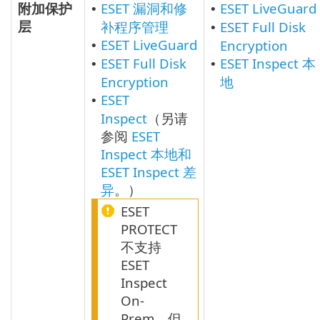
附加保护
ESET 漏洞和修
ESET LiveGuard
•
•
层
补程序管理
ESET Full Disk
•
ESET LiveGuard
Encryption
•
ESET Full Disk
ESET Inspect 本
•
•
Encryption
地
ESET
•
Inspect
（另请
参阅
ESET
Inspect 本地和
ESET Inspect 差
异
。）
ESET
PROTECT
不支持
ESET
Inspect
On-
Prem，但