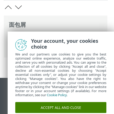
面包屑
ESET 联机帮助
>
ESET PROTECT
>
使用
Your account, your cookies
ESET PROTECT
>
ESET PROTECT 主菜单
>
choice
通知
> 管理通知
We and our partners use cookies to give you the best
optimized online experience, analyze our website traffic,
and serve you with personalized ads. You can agree to the
collection of all cookies by clicking "Accept all and close",
decline all non-essential cookies by choosing "Accept
essential cookies only", or adjust your cookie settings by
clicking "Manage cookies". You also have the right to
withdraw your consent or change your cookie preferences
anytime by clicking the "Manage cookies" link in our website
查看桌面站点
footer or in your account settings (if available). For more
End of Life
information, see our
Cookie Policy
.
ESET 知识库
ACCEPT ALL AND CLOSE
ESET 论坛