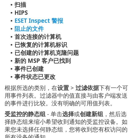
扫描
•
HIPS
•
ESET Inspect 警报
•
阻止的文件
•
首次连接的计算机
•
已恢复的计算机标识
•
已创建的计算机克隆问题
•
新的 MSP 客户已找到
•
事件已创建
•
事件状态已更改
•
根据所选的类别，在
设置
>
过滤依据
下有一个可
用事件列表。过滤器中的值直接与由客户端发送
的事件进行比较。没有明确的可用值列表。
受监控的静态组
- 单击
选择
或
创建新组
，然后选
择静态组来缩小希望收到通知的受监控设备。如
果您未选择任何静态组，您将收到您有权访问的
所有设备的通知。