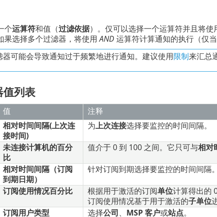
一个
运算符
和值（
过滤依据
）。仅可以选择一个运算符并且将使
如果选择多个过滤器，将使用
AND
运算符计算通知的执行（仅
滤器可能会导致通知过于频繁地进行通知。建议使用
限制
来汇总
器值列表
值
注释
相对时间间隔(上次连
为
上次连接
选择要监控的时间间隔。
接时间)
未连接计算机的百分
值介于 0 到 100 之间。它只可与
相对
比
相对时间间隔（订阅
针对订阅到期选择要监控的时间间隔
到期日期）
订阅使用情况百分比
根据用于激活的订阅
单位
计算得出的 0 
订阅使用情况基于用于激活的
子单位
订阅用户类型
选择
公司
、
MSP 客户
或
站点
。