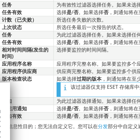
任务
为有效性过滤器选择任务。如果未选
任务有效
选择
是
/
否
。如果选择
否
，则通知将在
计数（已失败）
所选任务失败的次数。
上次状态
所选任务最后一次报告的状态。
任务
为此过滤器选择任务。如果未选择任
任务有效
选择
是
/
否
。如果选择
否
，则通知将在
相对时间间隔(发生的
选择要监控的时间间隔。
时间)
应用程序名称
应用程序完整名称。如果要监控多个
应用程序供应商
供应商完整名称。如果要监控多个供
版本检查状态
如果选择
过期的版本
，则通知将在至
该过滤器仅支持 ESET 存储库
通知
为此过滤器选择通知。如果未选择任
已启用通知
选择
是
/
否
。如果选择
否
，则通知将在
d
通知有效
选择
是
/
否
。如果选择
否
，则通知将在
h
y
具有信息性目的；您无法自定义它。您可以在
分发
部分中自定义
y
e
o