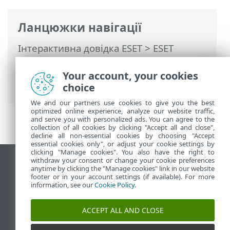
Ланцюжки навігації
Інтерактивна довідка ESET
>
ESET
PROTECT
>
Використання ESET PROTECT
>
ESET PROTECT Головне меню
>
Your account, your cookies
Комп’ютери
>
Групи
> Динамічні групи
choice
We and our partners use cookies to give you the best
optimized online experience, analyze our website traffic,
and serve you with personalized ads. You can agree to the
collection of all cookies by clicking "Accept all and close",
decline all non-essential cookies by choosing "Accept
essential cookies only", or adjust your cookie settings by
clicking "Manage cookies". You also have the right to
withdraw your consent or change your cookie preferences
Переглянути повну версію
anytime by clicking the "Manage cookies" link in our website
footer or in your account settings (if available). For more
End of Life
information, see our
Cookie Policy
.
База знань ESET
Форум ESET
ACCEPT ALL AND CLOSE
ESET Status Portal