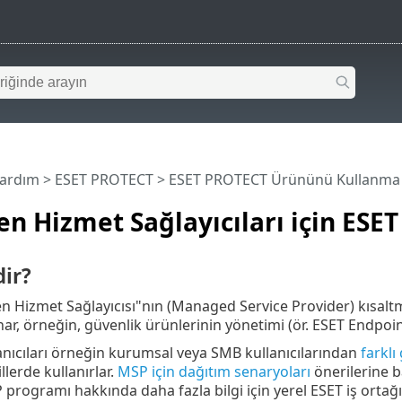
Yardım
>
ESET PROTECT
>
ESET PROTECT Ürününü Kullanma
en Hizmet Sağlayıcıları için ESE
ir?
n Hizmet Sağlayıcısı"nın (Managed Service Provider) kısaltma
ar, örneğin, güvenlik ürünlerinin yönetimi (ör. ESET Endpoin
nıcıları örneğin kurumsal veya SMB kullanıcılarından
farklı
illerde kullanırlar.
MSP için dağıtım senaryoları
önerilerine b
programı hakkında daha fazla bilgi için yerel ESET iş ortağı