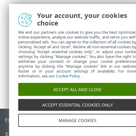
Your account, your cookies
choice
ESET PROT
We and our partners use cookies to give you the best optimize
Karma bir hes
online experience, analyze our website traffic, and serve you wit
durumda, her 
personalized ads. You can agree to the collection of all cookies b
aynı örneğe e
clicking "Accept all and close", decline all non-essential cookies b
choosing "Accept essential cookies only", or adjust your cooki
settings by clicking "Manage cookies". You also have the right t
withdraw your consent or change your cookie preference
anytime by clicking the "Manage cookies" link in our websit
footer or in your account settings (if available). For mor
information, see our
Cookie Policy
.
ACCEPT ALL AND CLOSE
ACCEPT ESSENTIAL COOKIES ONLY
End of Life
ESET Bilgi Bankası
ESET Forumu
ESET Status Por
MANAGE COOKIES
© 1992 - 2026 ESET, spol. s r.o. - Tüm hakları saklıdır.