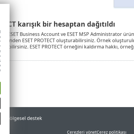
ECT karışık bir hesaptan dağıtıldı
d
ap ESET Business Account ve ESET MSP Administrator ürünlerin
h
birinden ESET PROTECT oluşturabilirsiniz. Örnek oluşturuld
y
rişebilirsiniz. ESET PROTECT örneğini kaldırma hakkı, örneği
y
e
o
s
e
e
tal
Bölgesel destek
Çerezleri yönet
Çerez politikası