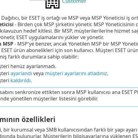
- Dağıtıcı, bir ESET iş ortağı ve MSP veya MSP Yöneticisi iş ort
ticisi
- Birden çok MSP şirketini yönetir. MSP Yöneticisinin 
kılavuzun hedef kitlesi. Bir MSP, müşterilerilerine hizmet sa
önetir, ESET uygulamalarını yükler ve yönetir.
en MSP
- MSP'ye benzer, ancak Yönetilen MSP bir MSP Yöneticis
 ESET ürün abonelikleri için son kullanıcı. Müşteri ESET ürün
miş farklı durumlara sahip olabilir:
teri henüz ayarlanmadı.
teri
ayarlandı
veya
müşteri ayarlarını atladınız
.
teri
kaldırıldı
.
abını senkronize ettikten sonra MSP kullanıcısı ana ESE
de yönetilen müşteriler listesini görebilir.
ının özellikleri
, bir kurumsal veya SMB kullanıcısından farklı bir yapı ayar
 dışında bulunurlar. Müşterilerin bilgisayarlarına yüklenen