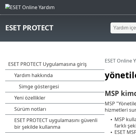
ESET PROTECT
ESET Online 
yönetil
MSP kimd
MSP "Yönetile
hizmetleri sun
MSP kulla
•
farklı şek
ESET MSP 
•