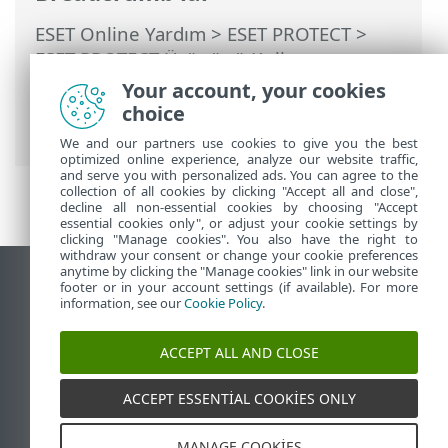
ESET Online Yardım
>
ESET PROTECT
>
ESET PROTECT Ürününü Kullanma
>
yönetilen Hizmet Sağlayıcıları için ESET
Your account, your cookies
PROTECT
>
MSP için dağıtma işlemi
>
choice
Agent'ın yerel olarak dağıtımı
We and our partners use cookies to give you the best
optimized online experience, analyze our website traffic,
and serve you with personalized ads. You can agree to the
collection of all cookies by clicking "Accept all and close",
decline all non-essential cookies by choosing "Accept
essential cookies only", or adjust your cookie settings by
clicking "Manage cookies". You also have the right to
withdraw your consent or change your cookie preferences
anytime by clicking the "Manage cookies" link in our website
Masaüstü sitesini görüntüle
footer or in your account settings (if available). For more
information, see our
Cookie Policy
.
End of Life
ESET Bilgi Bankası
ACCEPT ALL AND CLOSE
ESET Forumu
ESET Status Portal
ACCEPT ESSENTIAL COOKIES ONLY
Bölgesel destek
MANAGE COOKIES