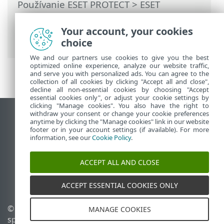
Používanie ESET PROTECT
>
ESET
PROTECT pre poskytovateľov
spravovaných služieb
>
Proces nasadenia
Your account, your cookies
pre MSP
> Lokálne nasadenie agenta
choice
We and our partners use cookies to give you the best
optimized online experience, analyze our website traffic,
and serve you with personalized ads. You can agree to the
collection of all cookies by clicking "Accept all and close",
decline all non-essential cookies by choosing "Accept
essential cookies only", or adjust your cookie settings by
clicking "Manage cookies". You also have the right to
withdraw your consent or change your cookie preferences
Zobraziť stránku ako na počítači
anytime by clicking the "Manage cookies" link in our website
footer or in your account settings (if available). For more
End of Life
information, see our
Cookie Policy
.
Databáza znalostí ESET
ESET Fórum
ACCEPT ALL AND CLOSE
ESET Status Portal
Technická podpora
ACCEPT ESSENTIAL COOKIES ONLY
© 1992 - 2026 ESET,
Spravovať súbory cookie
MANAGE COOKIES
spol. s r. o. Všetky práva
Zásady používania súborov