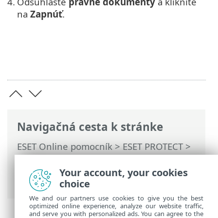
4.
Odsúhlaste
právne dokumenty
a kliknite
na
Zapnúť
.
Navigačná cesta k stránke
ESET Online pomocník
>
ESET PROTECT
>
Používanie ESET PROTECT
>
Hlavné menu
ESET PROTECT
>
Integrácie
> Google
Your account, your cookies
Cloud Platform
choice
We and our partners use cookies to give you the best
optimized online experience, analyze our website traffic,
and serve you with personalized ads. You can agree to the