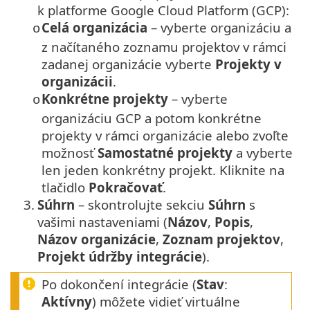
k platforme Google Cloud Platform (GCP):
Celá organizácia
– vyberte organizáciu a
o
z načítaného zoznamu projektov v rámci
zadanej organizácie vyberte
Projekty v
organizácii
.
Konkrétne projekty
– vyberte
o
organizáciu GCP a potom konkrétne
projekty v rámci organizácie alebo zvoľte
možnosť
Samostatné projekty
a vyberte
len jeden konkrétny projekt. Kliknite na
tlačidlo
Pokračovať
.
3.
Súhrn
– skontrolujte sekciu
Súhrn
s
vašimi nastaveniami (
Názov
,
Popis
,
Názov organizácie
,
Zoznam projektov
,
Projekt údržby integrácie
).
Po dokončení integrácie (
Stav
:
Aktívny
) môžete vidieť virtuálne