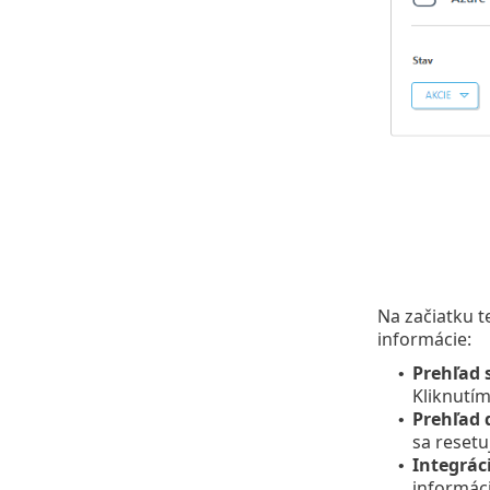
Na začiatku t
informácie:
Prehľad 
•
Kliknutím
Prehľad 
•
sa resetu
Integrác
•
informáci