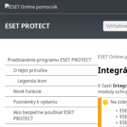
ESET PROTECT
ESET Online 
Integrá
V časti
Integr
moduly ochra
Na zobr
ES
•
ES
•
ESE
•