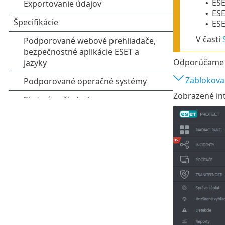
ESE
•
ES
•
ESE
•
V časti
Odporúčam
Zablokova
Zobrazené int