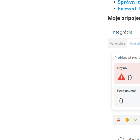
Správa id
•
Firewall
•
Moje pripoje