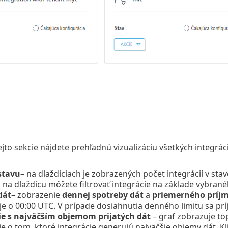
ejto sekcie nájdete prehľadnú vizualizáciu všetkých integrá
stavu
– na dlaždiciach je zobrazených počet integrácií v sta
 na dlaždicu môžete filtrovať integrácie na základe vybrané
dát
– zobrazenie
dennej spotreby dát
a
priemerného príjm
je o 00:00 UTC. V prípade dosiahnutia denného limitu sa prí
ie s najväčším objemom prijatých dát
– graf zobrazuje to
e o tom, ktoré integrácie generujú najväčšie objemy dát. K