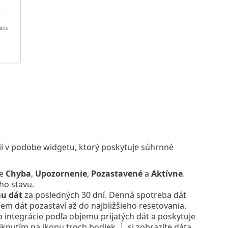
cií v podobe widgetu, ktorý poskytuje súhrnné
ve
Chyba
,
Upozornenie
,
Pozastavené
a
Aktívne
.
ho stavu.
u dát
za posledných 30 dní. Denná spotreba dát
jem dát pozastaví až do najbližšieho resetovania.
p integrácie podľa objemu prijatých dát a poskytuje
liknutím na ikonu troch bodiek
si zobrazíte dáta