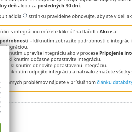
lny deň
alebo za
posledných 30 dní
.
u tlačidla
stránku pravidelne obnovujte, aby ste videli ak
ždici s integráciou môžete kliknúť na tlačidlo
Akcie
a:
 podrobnosti
– kliknutím zobrazíte podrobnosti o integrácii
 integráciou.
 kliknutím upravíte integráciu ako v procese
Pripojenie int
iť
– kliknutím dočasne pozastavíte integráciu.
vať
– kliknutím obnovíte pozastavenú integráciu.
ť
– kliknutím odpojíte integráciu a natrvalo zmažete všetky 
d
h
 známych problémov nájdete v príslušnom
článku databázy
y
y
e
o
s
e
e