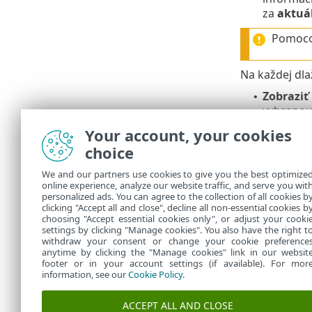
za
aktuá
Pomoco
Na každej dla
Zobraziť
•
vybranou
Upraviť
–
•
Your account, your cookies
Pozastav
•
choice
Pokračo
•
Odstráni
•
We and our partners use cookies to give you the best optimize
online experience, analyze our website traffic, and serve you wit
Zoznam
personalized ads. You can agree to the collection of all cookies b
clicking "Accept all and close", decline all non-essential cookies b
choosing "Accept essential cookies only", or adjust your cooki
settings by clicking "Manage cookies". You also have the right t
withdraw your consent or change your cookie preference
anytime by clicking the "Manage cookies" link in our websit
footer or in your account settings (if available). For mor
information, see our
Cookie Policy
.
ACCEPT ALL AND CLOSE