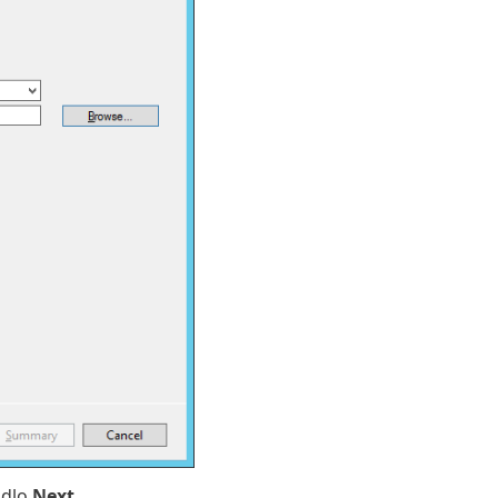
idlo
Next
.