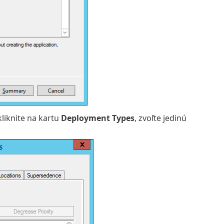
liknite na kartu
Deployment Types
, zvoľte jedinú