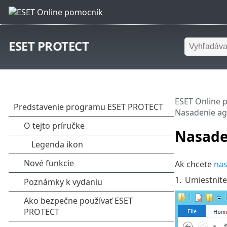
ESET PROTECT
ESET Online 
Nasadenie a
Nasade
Ak chcete
na
1.
Umiestnit