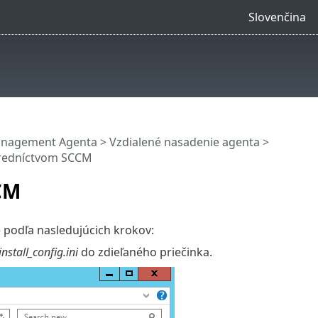
Slovenčina
anagement Agenta
>
Vzdialené nasadenie agenta
>
tredníctvom SCCM
CM
e podľa nasledujúcich krokov:
install_config.ini
do zdieľaného priečinka.