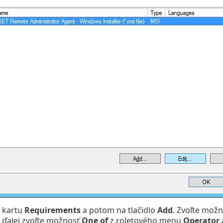
a kartu
Requirements
a potom na tlačidlo
Add
. Zvoľte mož
, ďalej zvoľte možnosť
One of
z roletového menu
Operator