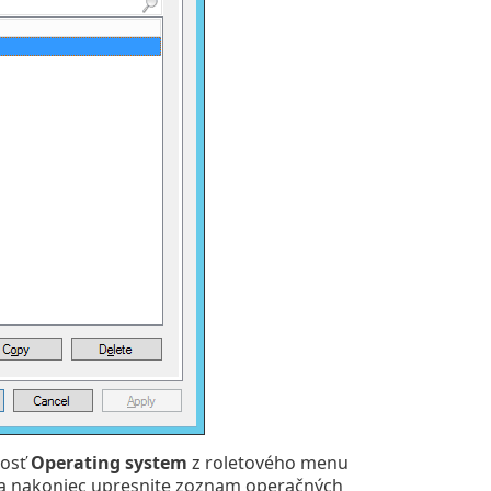
nosť
Operating system
z roletového menu
a nakoniec upresnite zoznam operačných