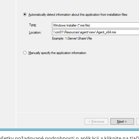
šetky požadované podrobnosti o aplikácii a kliknite na tlač