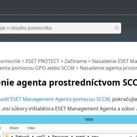
pomocník
>
ESET PROTECT
>
Začíname
>
Nasadenie ESET M
genta pomocou GPO alebo SCCM
> Nasadenie agenta pros
nie agenta prostredníctvom SC
sadiť ESET Management Agenta pomocou SCCM
, pokračujt
e
.msi
súbory inštalátora ESET Management Agenta a súbor