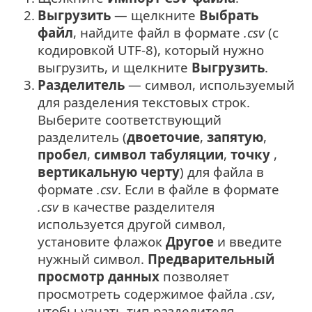
2.
Выгрузить
— щелкните
Выбрать
файл
, найдите файл в формате
.csv
(с
кодировкой UTF-8), который нужно
выгрузить, и щелкните
Выгрузить
.
3.
Разделитель
— символ, используемый
для разделения текстовых строк.
Выберите соответствующий
разделитель (
двоеточие
,
запятую
,
пробел
,
символ табуляции
,
точку
,
вертикальную черту
) для файла в
формате
.csv
. Если в файле в формате
.csv
в качестве разделителя
используется другой символ,
установите флажок
Другое
и введите
нужный символ.
Предварительный
просмотр данных
позволяет
просмотреть содержимое файла
.csv
,
чтобы узнать тип разделителя,