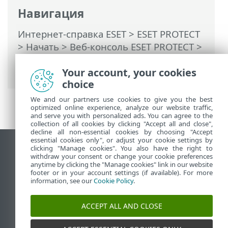
Навигация
Интернет-справка ESET
>
ESET PROTECT
>
Начать
>
Веб-консоль ESET PROTECT
>
Предварительный просмотр
возможностей
Your account, your cookies
choice
We and our partners use cookies to give you the best
optimized online experience, analyze our website traffic,
and serve you with personalized ads. You can agree to the
collection of all cookies by clicking "Accept all and close",
decline all non-essential cookies by choosing "Accept
essential cookies only", or adjust your cookie settings by
clicking "Manage cookies". You also have the right to
Использовать сайт для ПК
withdraw your consent or change your cookie preferences
End of Life
anytime by clicking the "Manage cookies" link in our website
footer or in your account settings (if available). For more
База знаний ESET
information, see our
Cookie Policy
.
Форум ESET
ESET Status Portal
ACCEPT ALL AND CLOSE
Региональная поддержка