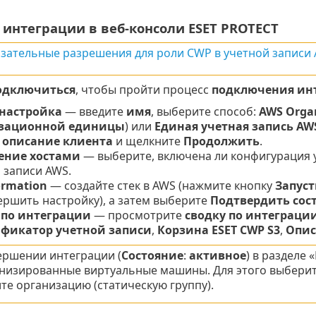
 интеграции в веб-консоли ESET PROTECT
зательные разрешения для роли CWP в учетной записи
одключиться
, чтобы пройти процесс
подключения ин
настройка
— введите
имя
, выберите способ:
AWS Organ
зационной единицы
) или
Единая учетная запись AW
е
описание клиента
и щелкните
Продолжить
.
ение хостами
— выберите, включена ли конфигурация 
 записи AWS.
ormation
— создайте стек в AWS (нажмите кнопку
Запуст
ершить настройку), а затем выберите
Подтвердить сос
 по интеграции
— просмотрите
сводку по интеграци
фикатор учетной записи
,
Корзина ESET CWP S3
,
Опис
ершении интеграции (
Состояние
:
активное
) в разделе
низированные виртуальные машины. Для этого выбери
те организацию (статическую группу).