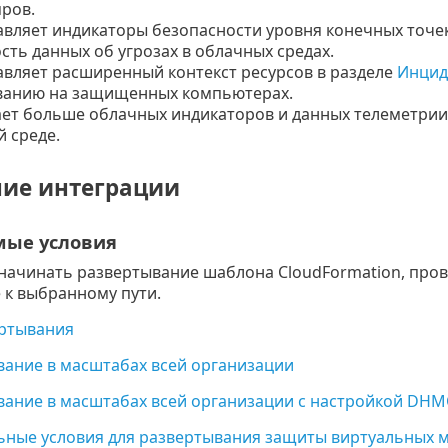
ров.
вляет индикаторы безопасности уровня конечных точе
сть данных об угрозах в облачных средах.
вляет расширенный контекст ресурсов в разделе
Инцид
ванию на защищенных компьютерах.
т больше облачных индикаторов и данных телеметрии,
 среде.
ие интеграции
мые условия
начинать развертывание шаблона CloudFormation, прове
к выбранному пути.
ертывания
вание в масштабах всей организации
вание в масштабах всей организации с настройкой DHM
ьные условия для развертывания защиты виртуальных 