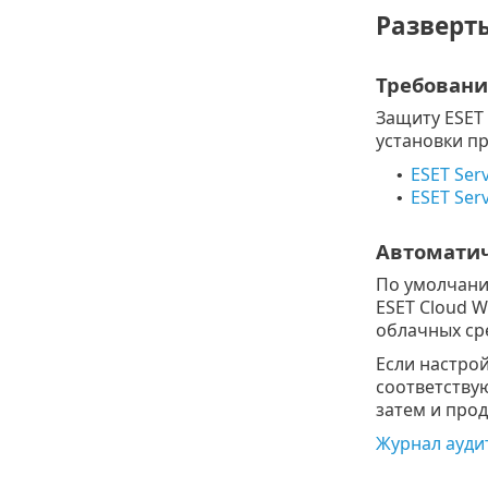
Разверт
Требовани
Защиту ESET
установки п
ESET Ser
•
ESET Serv
•
Автоматич
По умолчани
ESET Cloud 
облачных ср
Если настрой
соответству
затем и прод
Журнал ауди