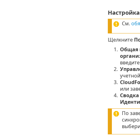
Настройка
См.
обя
Щелкните
П
1.
Общая 
органи
введит
2.
Управл
учетной
3.
CloudF
или зав
4.
Сводка
Иденти
По зав
синхро
выбери