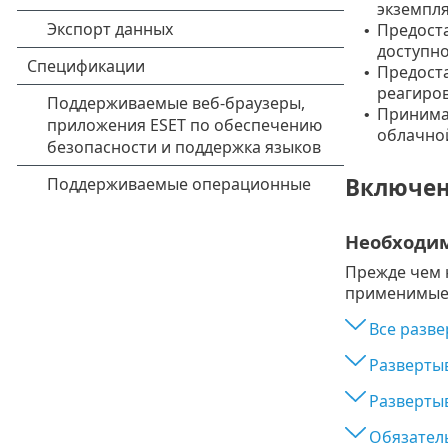
экземпля
Предоста
•
доступно
Предоста
•
реагиро
Принимае
•
облачной
Включен
Необходи
Прежде чем 
применимые 
Все разв
Разверты
Разверты
Обязател