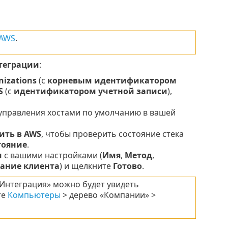
 AWS
.
теграции
:
izations
(с
корневым идентификатором
S
(с
идентификатором учетной записи
),
управления хостами по умолчанию в вашей
ить в AWS
, чтобы проверить состояние стека
тояние
.
и
с вашими настройками (
Имя
,
Метод
,
ание клиента
) и щелкните
Готово
.
 «Интеграция» можно будет увидеть
те
Компьютеры
> дерево «Компании» >