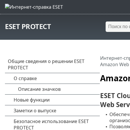
ESET PROTECT
Интернет-сп
Amazon Web 
Amazon
ESET Clo
Web Serv
Обеспечи
•
организо
Позволяе
•