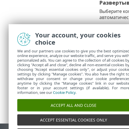
Разверты
Выберите ко
автоматичес
1.
Перейдите
машин.
Your account, your cookies
choice
2.
Выберите 
щелкните
We and our partners use cookies to give you the best optimize
online experience, analyze our website traffic, and serve you wit
3.
Выбрать
ц
personalized ads. You can agree to the collection of all cookies b
4.
Подтверди
clicking "Accept all and close", decline all non-essential cookies b
choosing "Accept essential cookies only", or adjust your cooki
settings by clicking "Manage cookies". You also have the right t
withdraw your consent or change your cookie preference
anytime by clicking the "Manage cookies" link in our websit
footer or in your account settings (if available). For mor
information, see our
Cookie Policy
.
ACCEPT ALL AND CLOSE
ACCEPT ESSENTIAL COOKIES ONLY