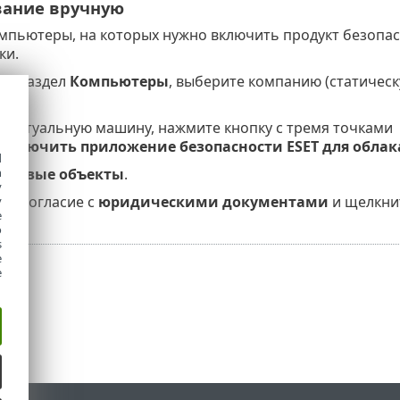
вание вручную
мпьютеры, на которых нужно включить продукт безопасн
ки.
 в раздел
Компьютеры
, выберите компанию (статическ
виртуальную машину, нажмите кнопку с тремя точками
Включить приложение безопасности ESET для облак
d
h
елевые объекты
.
y
те согласие с
юридическими документами
и щелкни
y
e
o
s
e
e