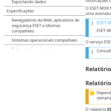
notificações 
O ESET MDR fo
uma assinatur
ESET M
ESET MD
O serviço ES
Consul
Relatóri
Relatóri
Depende
semana
O relatório
E