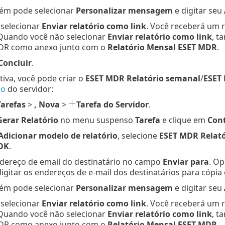
ém pode selecionar
Personalizar mensagem
e digitar seu
selecionar
Enviar relatório como link
. Você receberá um 
Quando você não selecionar
Enviar relatório como link
, t
R como anexo junto com o
Relatório Mensal ESET MDR
.
Concluir
.
iva, você pode criar o
ESET MDR Relatório semanal
/
ESET
io
do servidor:
Tarefas
>
, Nova
>
Tarefa do Servidor
.
Gerar Relatório
no menu suspenso
Tarefa
e clique em
Con
Adicionar modelo de relatório
, selecione
ESET MDR Relat
OK
.
ndereço de email do destinatário no campo
Enviar para
. Op
igitar os endereços de e-mail dos destinatários para cópia 
ém pode selecionar
Personalizar mensagem
e digitar seu
selecionar
Enviar relatório como link
. Você receberá um 
Quando você não selecionar
Enviar relatório como link
, t
R como anexo junto com o
Relatório Mensal ESET MDR
.