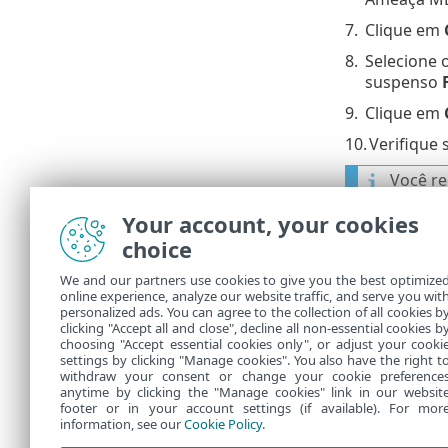
7.
Clique em
8.
Selecione 
suspenso
9.
Clique em
10.
Verifique 
Você re
O ESET 
Your account, your cookies
choice
Você re
We and our partners use cookies to give you the best optimize
O ESET 
online experience, analyze our website traffic, and serve you wit
personalized ads. You can agree to the collection of all cookies b
Trimest
clicking "Accept all and close", decline all non-essential cookies b
choosing "Accept essential cookies only", or adjust your cooki
settings by clicking "Manage cookies". You also have the right t
withdraw your consent or change your cookie preference
anytime by clicking the "Manage cookies" link in our websit
footer or in your account settings (if available). For mor
information, see our
Cookie Policy
.