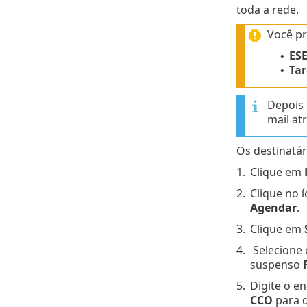
toda a rede.
Você pr
ESE
•
Tar
•
Depois 
mail at
Os destinatá
1.
Clique em
2.
Clique no
Agendar
.
3.
Clique em
4.
Selecione 
suspenso
5.
Digite o e
CCO
para d