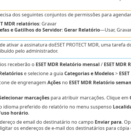
ecisa dos seguintes conjuntos de permissões para agendar
T MDR relatórios
: Gravar
efas e Gatilhos do Servidor
:
Gerar Relatório
—Usar, Grava
de ativar a assinatura doESET PROTECT MDR, uma tarefa d
ribuído pelo administrador.
rios receberão o
ESET MDR Relatório mensal
/
ESET MDR R
Relatórios
e selecione a guia
Categorias e Modelos
>
ESET
 ícone de engrenagem
Ações
no
ESET MDR Relatório seman
Selecionar marcações
para atribuir marcações. Clique em
o idioma preferido do relatório no menu suspenso
Localid
Fuso horário
.
ndereço de email do destinatário no campo
Enviar para
. Op
igitar os endereços de e-mail dos destinatários para cópia 