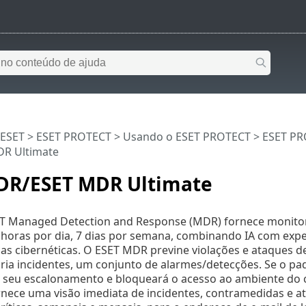
 ESET
>
ESET PROTECT
>
Usando o ESET PROTECT
>
ESET PR
R Ultimate
DR/ESET MDR Ultimate
ET Managed Detection and Response (MDR) fornece monito
4 horas por dia, 7 dias por semana, combinando IA com ex
s cibernéticas. O ESET MDR previne violações e ataques de
cria incidentes, um conjunto de alarmes/detecções. Se o pa
 seu escalonamento e bloqueará o acesso ao ambiente do c
nece uma visão imediata de incidentes, contramedidas e at