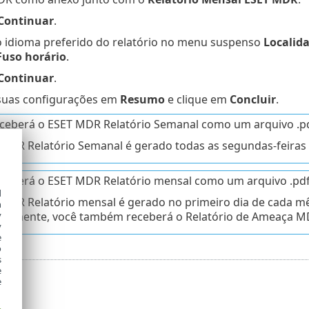
Continuar
.
o idioma preferido do relatório no menu suspenso
Localid
Fuso horário
.
Continuar
.
suas configurações em
Resumo
e clique em
Concluir
.
ceberá o ESET MDR Relatório Semanal como um arquivo .pd
MDR Relatório Semanal é gerado todas as segundas-feiras
ceberá o ESET MDR Relatório mensal como um arquivo .pdf
d
MDR Relatório mensal é gerado no primeiro dia de cada m
h
y
ralmente, você também receberá o Relatório de Ameaça 
y
e
o
s
e
e