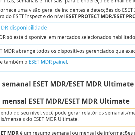
críticas, semanais e mensais, para o endereço de e-mail de l
rnece uma visão geral de incidentes e detecções do ESET I
a do ESET Inspect e do nível
ESET PROTECT MDR
/
ESET PR
DR disponibilidade
R só está disponível em mercados selecionados habilitados
ET MDR abrange todos os dispositivos gerenciados que exec
te também o
ESET MDR painel
.
o semanal ESET MDR/ESET MDR Ultimate
o mensal ESET MDR/ESET MDR Ultimate
ndo do seu nível, você pode gerar relatórios semanais/me
is/mensais do ESET MDR Ultimate.
SET MDR
é um resumo semanal ou mensal de informações re