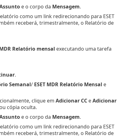
Assunto
e o corpo da
Mensagem
.
relatório como um link redirecionando para ESET
ambém receberá, trimestralmente, o Relatório de
 MDR Relatório mensal
executando uma tarefa
tinuar
.
ório Semanal
/
ESET MDR Relatório Mensal
e
cionalmente, clique em
Adicionar CC
e
Adicionar
ou cópia oculta.
Assunto
e o corpo da
Mensagem
.
relatório como um link redirecionando para ESET
ambém receberá, trimestralmente, o Relatório de