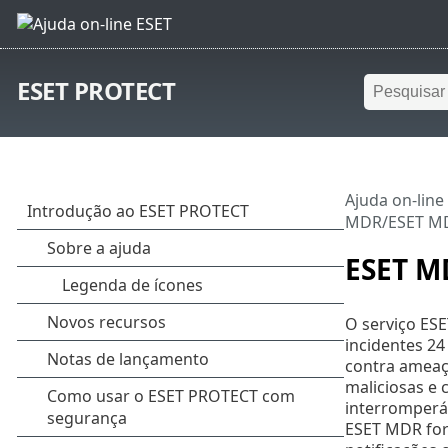
ESET PROTECT
Ajuda on-line
MDR/ESET MD
ESET M
O serviço ES
incidentes 2
contra ameaça
maliciosas e 
interromperá
ESET MDR for