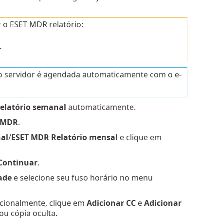
 o ESET MDR relatório:
r
o servidor é agendada automaticamente com o e-
elatório semanal
automaticamente.
 MDR
.
al
/
ESET MDR Relatório mensal
e clique em
Continuar
.
ade
e selecione seu fuso horário no menu
cionalmente, clique em
Adicionar CC
e
Adicionar
ou cópia oculta.