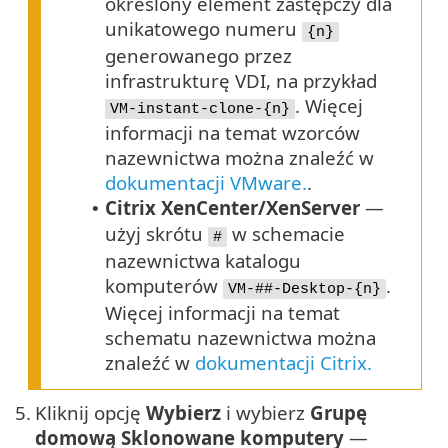
określony element zastępczy dla
unikatowego numeru
{n}
generowanego przez
infrastrukturę VDI, na przykład
. Więcej
VM-instant-clone-{n}
informacji na temat wzorców
nazewnictwa można znaleźć w
dokumentacji VMware.
.
Citrix XenCenter/XenServer
—
•
użyj skrótu
w schemacie
#
nazewnictwa katalogu
komputerów
.
VM-##-Desktop-{n}
Więcej informacji na temat
schematu nazewnictwa można
znaleźć w
dokumentacji Citrix.
5.
Kliknij opcję
Wybierz
i wybierz
Grupę
domową Sklonowane komputery
—