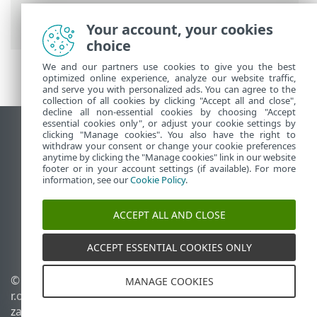
wykrywanie sprzętu
> Główny do
klonowania
Your account, your cookies
choice
We and our partners use cookies to give you the best
optimized online experience, analyze our website traffic,
and serve you with personalized ads. You can agree to the
collection of all cookies by clicking "Accept all and close",
decline all non-essential cookies by choosing "Accept
essential cookies only", or adjust your cookie settings by
Wyświetl witrynę internetową dla
clicking "Manage cookies". You also have the right to
withdraw your consent or change your cookie preferences
komputerów
anytime by clicking the "Manage cookies" link in our website
footer or in your account settings (if available). For more
End of Life
information, see our
Cookie Policy
.
Baza wiedzy ESET
Forum ESET
ACCEPT ALL AND CLOSE
ESET Status Portal
Pomoc regionalna
ACCEPT ESSENTIAL COOKIES ONLY
© 1992 - 2026 ESET, spol. s
Zarządzaj plikami cookie
MANAGE COOKIES
r.o. – Wszelkie prawa
Polityka dotycząca plików
zastrzeżone.
cookie