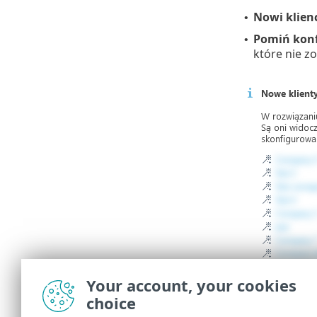
Nowi klien
•
Pomiń konf
•
które nie z
Your account, your cookies
choice