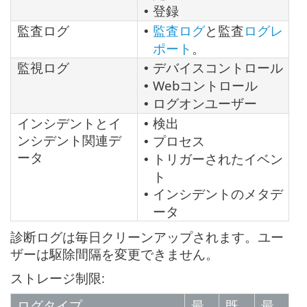
登録
•
監査ログ
監査ログ
と監査
ログレ
•
ポート
。
監視ログ
デバイスコントロール
•
Webコントロール
•
ログオンユーザー
•
インシデントとイ
検出
•
ンシデント関連デ
プロセス
•
ータ
トリガーされたイベン
•
ト
インシデントのメタデ
•
ータ
診断ログは毎日クリーンアップされます。ユー
ザーは駆除間隔を変更できません。
ストレージ制限:
ログタイプ
最
既
最