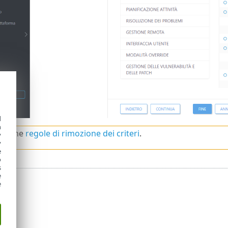
d
h
 anche
regole di rimozione dei criteri
.
y
y
e
o
s
e
e