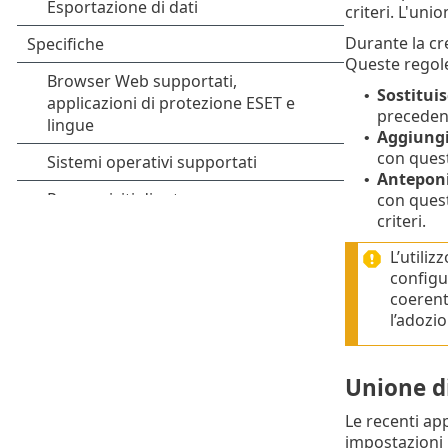
criteri. L'uni
Durante la cr
Queste regole 
Sostituis
•
preceden
Aggiung
•
con quest
Antepon
•
con quest
criteri.
L’utili
configu
coerente
l’adozio
Unione di
Le recenti ap
impostazioni 