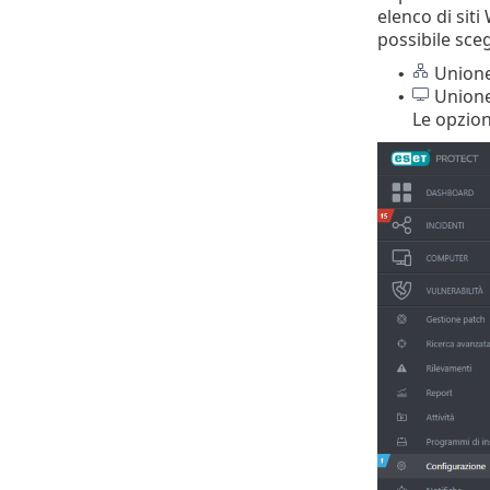
elenco di siti
possibile sceg
Unione 
•
Unione 
•
Le opzion