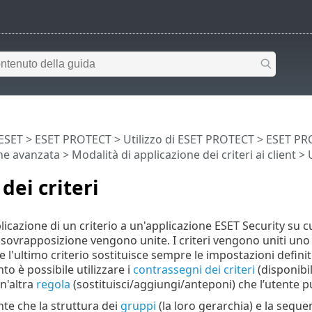
 ESET
>
ESET PROTECT
>
Utilizzo di ESET PROTECT
>
ESET PR
ne avanzata
>
Modalità di applicazione dei criteri ai client
> U
dei criteri
licazione di un criterio a un'applicazione ESET Security su cu
i sovrapposizione vengono unite. I criteri vengono uniti uno 
e l'ultimo criterio sostituisce sempre le impostazioni defini
 è possibile utilizzare i
contrassegni dei criteri
(disponibi
n'altra
regola
(sostituisci/aggiungi/anteponi) che l’utente 
te che la struttura dei
gruppi
(la loro gerarchia) e la seque