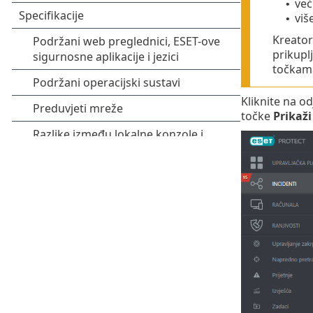
već
•
viš
•
Kreator
prikupl
točkam
Kliknite na od
točke
Prikaži