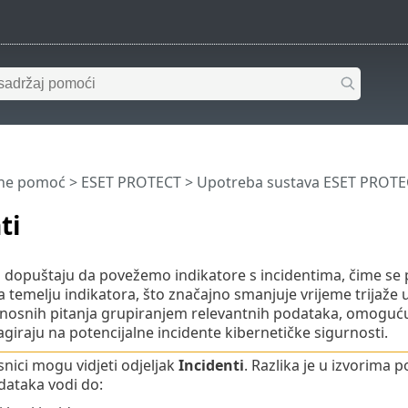
ine pomoć
>
ESET PROTECT
>
Upotreba sustava ESET PROTE
ti
 dopuštaju da povežemo indikatore s incidentima, čime se pob
 temelju indikatora, što značajno smanjuje vrijeme trijaže
nosnih pitanja grupiranjem relevantnih podataka, omogućujuć
agiraju na potencijalne incidente kibernetičke sigurnosti.
snici mogu vidjeti odjeljak
Incidenti
. Razlika je u izvorima 
dataka vodi do: