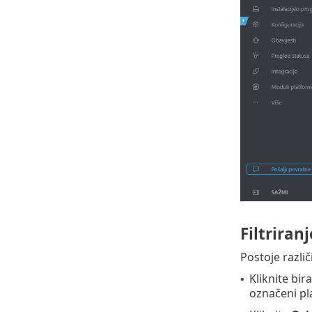
Filtriran
Postoje različi
Kliknite bir
•
označeni pl