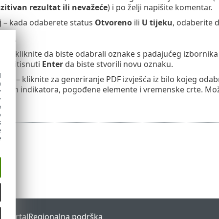
itivan rezultat ili nevažeće
) i po želji napišite komentar.
j
– kada odaberete status
Otvoreno
ili
U tijeku
, odaberite 
remi
.
ke
– kliknite da biste odabrali oznake s padajućeg izbornika 
 i pritisnuti
Enter
da biste stvorili novu oznaku.
d
ešće
– kliknite za generiranje PDF izvješća iz bilo kojeg odab
h
anih indikatora, pogođene elemente i vremenske crte. Može
y
y
e
o
s
e
e
s Portal
Regionalna podrška