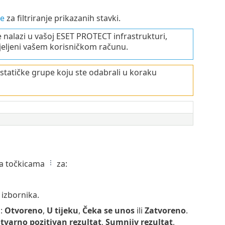
e
za filtriranje prikazanih stavki.
e nalazi u vašoj ESET PROTECT infrastrukturi,
dodijeljeni vašem korisničkom računu.
statičke grupe koju ste odabrali u koraku
ima točkicama
za:
 izbornika.
a:
Otvoreno
,
U tijeku
,
Čeka se unos
ili
Zatvoreno
.
tvarno pozitivan rezultat
,
Sumnjiv rezultat
,