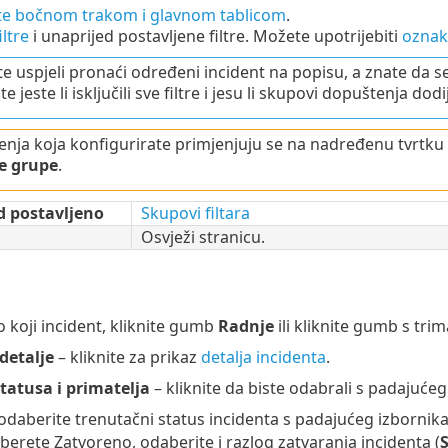
jte bočnom trakom i glavnom tablicom
.
iltre
i unaprijed postavljene filtre. Možete upotrijebiti
oznak
te uspjeli pronaći određeni incident na popisu, a znate da s
te jeste li isključili sve filtre i jesu li skupovi dopuštenja 
nja koja konfigurirate primjenjuju se na nadređenu tvrtku 
e grupe
.
d postavljeno
Skupovi filtara
Osvježi stranicu.
o koji incident, kliknite gumb
Radnje
ili kliknite gumb s tr
detalje
– kliknite za prikaz
detalja incidenta
.
tatusa i primatelja
– kliknite da biste odabrali s padajućeg
odaberite trenutačni status incidenta s padajućeg izbornik
erete Zatvoreno, odaberite i razlog zatvaranja incidenta (
S