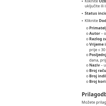
Kliknite
Ozb
•
uključite ili 
Status inc
•
Kliknite
Doda
•
Primatel
o
Autor
– o
o
Razlog z
o
Vrijeme 
o
prije ≤ 30
Posljedn
o
dana, prij
Naziv
– u
o
Broj rač
o
Broj ind
o
Broj kor
o
Prilagodb
Možete prilag