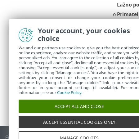
Lažno poz
Primatel
o
Kliknite
Sp
Your account, your cookies
Uredi ozna
•
choice
ključnu riječ
We and our partners use cookies to give you the best optimize
Kreiraj izvj
•
online experience, analyze our website traffic, and serve you wit
poput povez
personalized ads. You can agree to the collection of all cookies b
incident.
clicking "Accept all and close", decline all non-essential cookies b
choosing "Accept essential cookies only", or adjust your cooki
settings by clicking "Manage cookies". You also have the right t
withdraw your consent or change your cookie preference
anytime by clicking the "Manage cookies" link in our websit
footer or in your account settings (if available). For mor
information, see our
Cookie Policy
.
ACCEPT ALL AND CLOSE
ACCEPT ESSENTIAL COOKIES ONLY
End of Life
ESET-ova baza znanja
ESET-ov forum
ESET Statu
MANAGE COOKIES