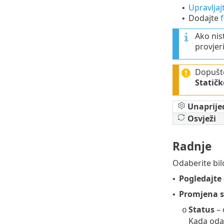
Upravlja
•
Dodajte
f
•
Ako nis
provjeri
Dopušte
Statičk
Unaprije
Osvježi
Radnje
Odaberite bil
Pogledajte 
•
Promjena s
•
Status
– 
o
Kada odab