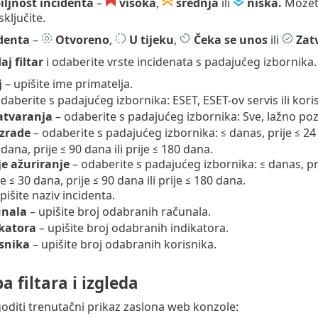
iljnost incidenta
–
visoka
,
srednja
ili
niska.
Možete
isključite.
identa
–
Otvoreno
,
U tijeku
,
Čeka se unos
ili
Zat
j filtar
i odaberite vrste incidenata s padajućeg izbornika.
j
– upišite ime primatelja.
daberite s padajućeg izbornika: ESET, ESET-ov servis ili kori
atvaranja
– odaberite s padajućeg izbornika: Sve, lažno pozi
izrade
– odaberite s padajućeg izbornika: ≤ danas, prije ≤ 24 s
 dana, prije ≤ 90 dana ili prije ≤ 180 dana.
je ažuriranje
– odaberite s padajućeg izbornika: ≤ danas, prije
e ≤ 30 dana, prije ≤ 90 dana ili prije ≤ 180 dana.
pišite naziv incidenta.
unala
– upišite broj odabranih računala.
ikatora
– upišite broj odabranih indikatora.
isnika
– upišite broj odabranih korisnika.
a filtara i izgleda
oditi trenutačni prikaz zaslona web konzole: