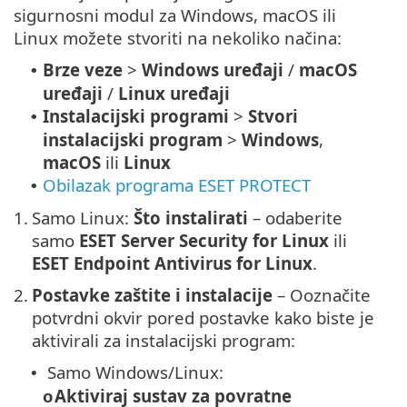
sigurnosni modul za Windows, macOS ili
Linux možete stvoriti na nekoliko načina:
Brze veze
>
Windows uređaji
/
macOS
•
uređaji
/
Linux uređaji
Instalacijski programi
>
Stvori
•
instalacijski program
>
Windows
,
macOS
ili
Linux
Obilazak programa ESET PROTECT
•
1.
Samo Linux:
Što instalirati
– odaberite
samo
ESET Server Security for Linux
ili
ESET Endpoint Antivirus for Linux
.
2.
Postavke zaštite i instalacije
– Ooznačite
potvrdni okvir pored postavke kako biste je
aktivirali za instalacijski program:
Samo Windows/Linux:
•
Aktiviraj sustav za povratne
o