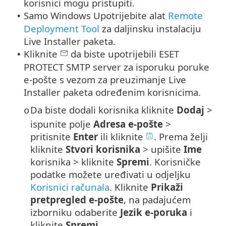
korisnici mogu pristupiti.
Samo Windows Upotrijebite alat
Remote
•
Deployment Tool
za daljinsku instalaciju
Live Installer paketa.
Kliknite
da biste upotrijebili ESET
•
PROTECT SMTP server za isporuku poruke
e-pošte s vezom za preuzimanje Live
Installer paketa određenim korisnicima.
Da biste dodali korisnika kliknite
Dodaj
>
o
ispunite polje
Adresa e-pošte
>
pritisnite
Enter
ili kliknite
. Prema želji
kliknite
Stvori korisnika
> upišite
Ime
korisnika > kliknite
Spremi
. Korisničke
podatke možete uređivati u odjeljku
Korisnici računala
. Kliknite
Prikaži
pretpregled e-pošte
, na padajućem
izborniku odaberite
Jezik e-poruka
i
kliknite
Spremi
.