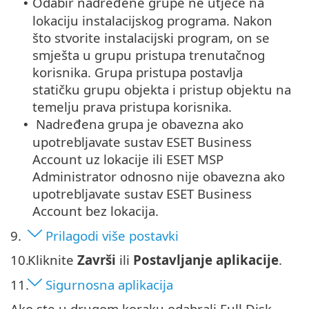
Odabir nadređene grupe ne utječe na
•
lokaciju instalacijskog programa. Nakon
što stvorite instalacijski program, on se
smješta u grupu pristupa trenutačnog
korisnika.
Grupa pristupa postavlja
statičku grupu objekta i pristup objektu na
temelju prava pristupa korisnika.
Nadređena grupa je obavezna ako
•
upotrebljavate sustav ESET Business
Account uz lokacije ili ESET MSP
Administrator odnosno nije obavezna ako
upotrebljavate sustav ESET Business
Account bez lokacija.
9.
Prilagodi više postavki
10.
Kliknite
Završi
ili
Postavljanje aplikacije
.
11.
Sigurnosna aplikacija
Ako ste u drugom koraku odabrali Full Disk