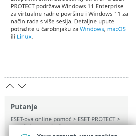
PROTECT podržava Windows 11 Enterprise
za virtualne radne površine i Windows 11 za
način rada s više sesija. Detaljne upute
potražite u čarobnjaku za
Windows
,
macOS
ili
Linux
.
Putanje
ESET-ova online pomoć
>
ESET PROTECT
>
Započni
>
Instalacija ESET Management
agenta
>
Lokalna instalacija
> Stvaranje