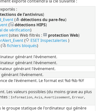
ement exporté contiendra la clé suivante :
xportés :
tections de l'antivirus
)
d_Event
(
détections du pare-feu
)
vent
(
détections HIPS
)
l de vérification
)
vent
(sites Web filtrés :
protection Web
)
rAlert_Event
(
ESET Inspectalertes
)
(
fichiers bloqués
)
dinateur générant l'événement.
dinateur générant l'événement.
inateur générant l'événement.
r générant l'événement.
nce de l'événement. Le format est %d-%b-%Y
nt. Les valeurs possibles (du moins grave au plus
ntes :
,
,
,
,
Information
Avis
Avertissement
Erreur
le groupe statique de l'ordinateur qui génère