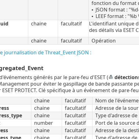
fonction du format d
JSON format : "%
•
LEEF format : "%
•
uuid
chaine
facultatif
L'identifiant unique 
des détails via ESET
chaine
facultatif
Opération
 journalisation de Threat_Event JSON :
gregated_Event
d'événements générés par le pare-feu d'ESET (
détection
Management pour éviter le gaspillage de bande passante p
 ESET PROTECT. Clé spécifique à un événement de pare-feu 
chaine
facultatif
Nom de l'événeme
ress
chaine
facultatif
Adresse de la sou
ress_type
chaine
facultatif
Type d'adresse de 
t
number
facultatif
Port de la source 
ress
chaine
facultatif
Adresse de la dest
ess_type
chaine
facultatif
Type d'adresse de 