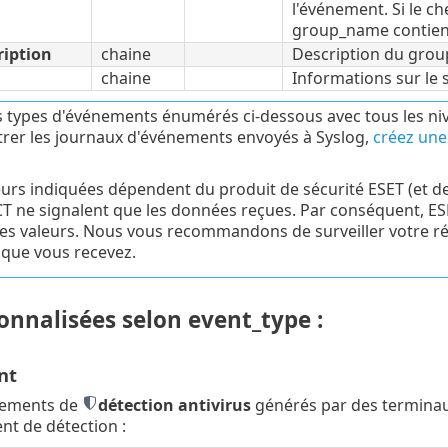
l'événement. Si le c
group_name contien
ription
chaine
Description du group
chaine
Informations sur le s
s types d'événements énumérés ci-dessous avec tous les niv
ltrer les journaux d'événements envoyés à Syslog,
créez une 
eurs indiquées dépendent du produit de sécurité ESET (et de 
 ne signalent que les données reçues. Par conséquent, ESET
les valeurs. Nous vous recommandons de surveiller votre rés
 que vous recevez.
onnalisées selon event_type :
nt
nements de
détection antivirus
générés par des terminaux
t de détection :