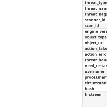
threat_type
threat_na
threat_flag
scanner_id
scan_id
engine_ver
object_type
object_uri
action_tak
action_erro
threat_han
need_restar
username
processna
circumstan
hash
firstseen