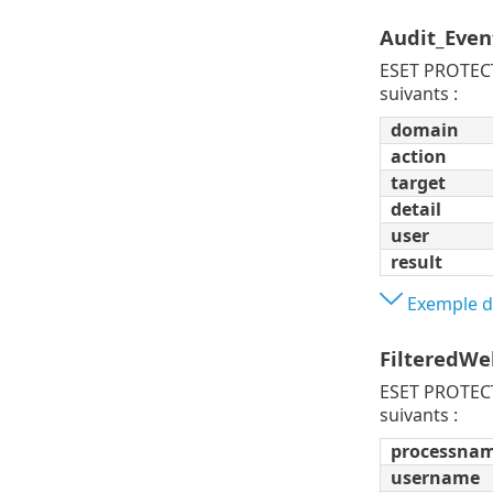
Audit_Even
ESET PROTECT
suivants :
domain
action
target
detail
user
result
Exemple de
FilteredWe
ESET PROTECT 
suivants :
processna
username