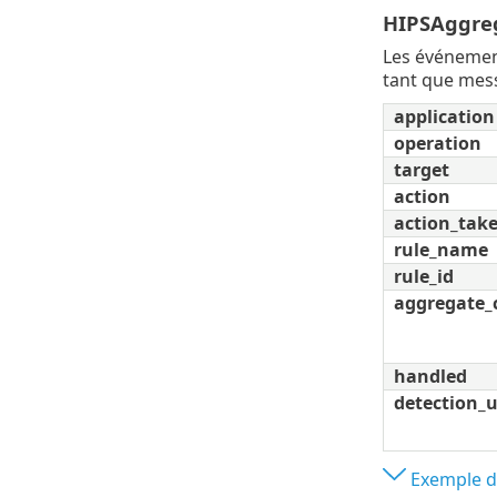
HIPSAggre
Les événemen
tant que mess
application
operation
target
action
action_tak
rule_name
rule_id
aggregate_
handled
detection_
Exemple d