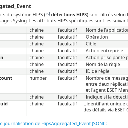
gated_Event
ts du système HIPS (
détections HIPS
) sont filtrés selon 
ages Syslog. Les attributs HIPS spécifiques sont les suivant
chaine
facultatif
Nom de l'applicatio
chaine
facultatif
Opération
chaine
facultatif
Cible
chaine
facultatif
Action entreprise
en
chaine
facultatif
Action prise par le
chaine
facultatif
Nom de la règle
chaine
facultatif
ID de règle
count
number
facultatif
Nombre de messages
entre deux réplicat
et l'agent ESET Ma
chaine
facultatif
Indique si la détec
uuid
chaine
facultatif
L'identifiant unique 
des détails via ESE
e journalisation de HipsAggregated_Event JSONt :