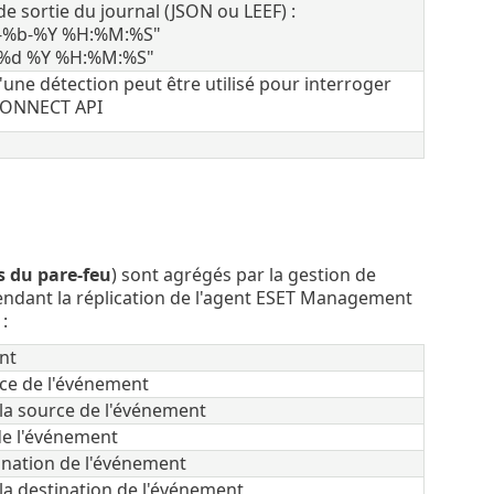
e sortie du journal (JSON ou LEEF) :
d-%b-%Y %H:%M:%S"
b %d %Y %H:%M:%S"
d'une détection peut être utilisé pour interroger
 CONNECT API
s du pare-feu
) sont agrégés par la gestion de
endant la réplication de l'agent ESET Management
:
nt
rce de l'événement
la source de l'événement
de l'événement
ination de l'événement
la destination de l'événement