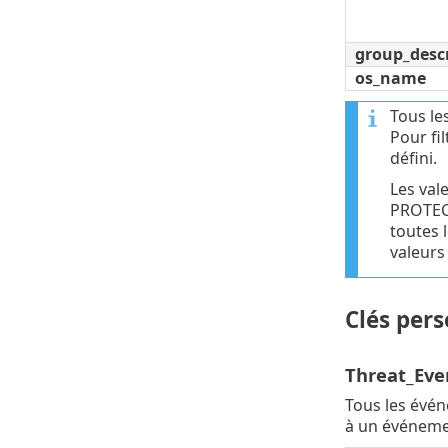
group_desc
os_name
Tous le
Pour fi
défini.
Les val
PROTECT
toutes 
valeurs
Clés pers
Threat_Eve
Tous les évé
à un événemen