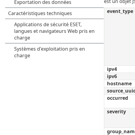
est un objet 
event_type
ipv4
ipv6
hostname
source_uui
occurred
severity
group_nam