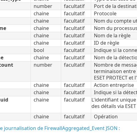
number
facultatif
Port de la destina
chaine
facultatif
Protocole
chaine
facultatif
Nom du compte uti
ame
chaine
facultatif
Nom du processus 
chaine
facultatif
Nom de la règle
chaine
facultatif
ID de règle
bool
facultatif
Indique si la conn
me
chaine
facultatif
Nom de la détecti
count
number
facultatif
Nombre de message
terminaison entre 
ESET PROTECT et l
chaine
facultatif
Action entreprise
chaine
facultatif
Indique si la déte
uuid
chaine
facultatif
L'identifiant unique
des détails via ES
chaine
facultatif
Opération
 journalisation de FirewallAggregated_Event JSON :