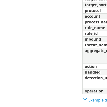
target_port
protocol
account
process_n
rule_name
rule_id
inbound
threat_na
aggregate_
action
handled
detection_
operation
Exemple de