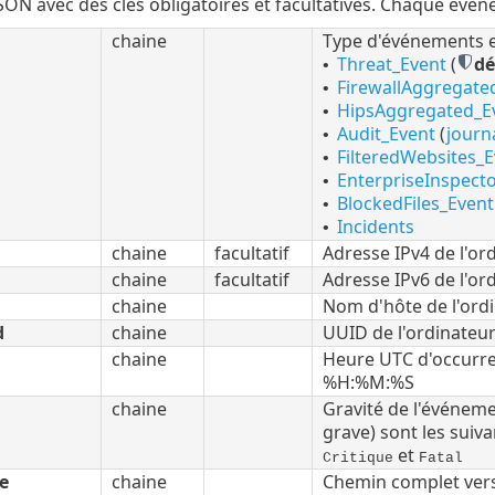
JSON avec des clés obligatoires et facultatives. Chaque évén
chaine
Type d'événements e
Threat_Event
(
dé
•
FirewallAggregate
•
HipsAggregated_E
•
Audit_Event
(
journa
•
FilteredWebsites_E
•
EnterpriseInspecto
•
BlockedFiles_Event
•
Incidents
•
chaine
facultatif
Adresse IPv4 de l'or
chaine
facultatif
Adresse IPv6 de l'or
chaine
Nom d'hôte de l'ord
d
chaine
UUID de l'ordinateu
chaine
Heure UTC d'occurre
%H:%M:%S
chaine
Gravité de l'événeme
grave) sont les suiva
et
Critique
Fatal
e
chaine
Chemin complet vers 