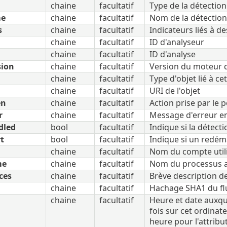
chaine
facultatif
Type de la détection
me
chaine
facultatif
Nom de la détection
s
chaine
facultatif
Indicateurs liés à d
chaine
facultatif
ID d'analyseur
chaine
facultatif
ID d'analyse
sion
chaine
facultatif
Version du moteur d
chaine
facultatif
Type d'objet lié à c
chaine
facultatif
URI de l'objet
en
chaine
facultatif
Action prise par le 
r
chaine
facultatif
Message d'erreur en 
dled
bool
facultatif
Indique si la détect
t
bool
facultatif
Indique si un redém
chaine
facultatif
Nom du compte utili
me
chaine
facultatif
Nom du processus a
ces
chaine
facultatif
Brève description d
chaine
facultatif
Hachage SHA1 du flu
chaine
facultatif
Heure et date auxque
fois sur cet ordinat
heure pour l'attribut