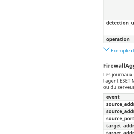
detection_
operation
Exemple de
FirewallAg
Les journaux 
l'agent ESET 
ou du serveur
event
source_add
source_add
source_por
target_add
target_addr