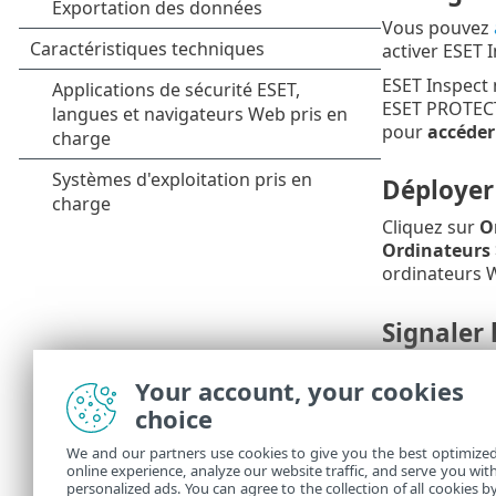
Vous pouvez
activer ESET I
ESET Inspect 
ESET PROTECT.
pour
accéder
Déployer
Cliquez sur
O
Ordinateurs
ordinateurs 
Signaler
ESET PROTECT 
Your account, your cookies
détections d
choice
ESET Inspect 
fichiers exéc
We and our partners use cookies to give you the best optimize
online experience, analyze our website traffic, and serve you wit
Cliquez sur l
personalized ads. You can agree to the collection of all cookies b