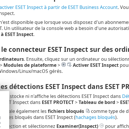
activer ESET Inspect à partir de ESET Business Account
. Vo
nspect.
n'est disponible que lorsque vous disposez d'un abonnemen
 Un utilisateur de la console web a besoin d'une autorisa
 à ESET Inspect
.
 le connecteur ESET Inspect sur des ord
rdinateurs
. Ensuite, cliquez sur un ordinateur ou sélection
>
Modules de plateforme
>
Activer ESET Inspect
pour
Windows/Linux/macOS gérés.
 les détections ESET Inspect dans ESET 
ne stocke ni n'affiche les détections ESET Inspect dans
Dé
e ESET Inspect dans
ESET PROTECT
>
Tableau de bord
>
ESE
Signale également les
fichiers bloqués
comme type de dét
utables bloqués dans ESET Inspect (
hachages bloqués
).
d
h
a détection et sélectionnez
Examiner(Inspect)
pour affich
y