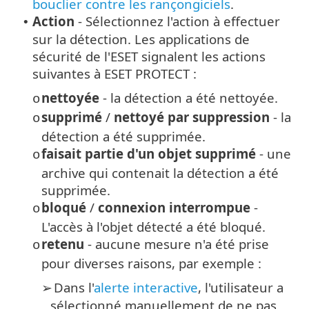
bouclier contre les rançongiciels
.
Action
- Sélectionnez l'action à effectuer
•
sur la détection. Les applications de
sécurité de l'ESET signalent les actions
suivantes à ESET PROTECT :
nettoyée
- la détection a été nettoyée.
o
supprimé
/
nettoyé par suppression
- la
o
détection a été supprimée.
faisait partie d'un objet supprimé
- une
o
archive qui contenait la détection a été
supprimée.
bloqué
/
connexion interrompue
-
o
L'accès à l'objet détecté a été bloqué.
retenu
- aucune mesure n'a été prise
o
pour diverses raisons, par exemple :
Dans l'
alerte interactive
, l'utilisateur a
➢
sélectionné manuellement de ne pas