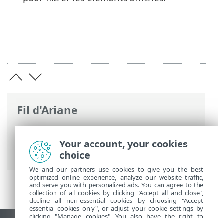
Fil d'Ariane
Aide en ligne d'ESET
>
ESET PROTECT
>
Utilisation de ESET PROTECT
>
ESET
Your account, your cookies
PROTECT Menu principal
> Détections
choice
We and our partners use cookies to give you the best
optimized online experience, analyze our website traffic,
and serve you with personalized ads. You can agree to the
collection of all cookies by clicking "Accept all and close",
decline all non-essential cookies by choosing "Accept
essential cookies only", or adjust your cookie settings by
clicking "Manage cookies". You also have the right to