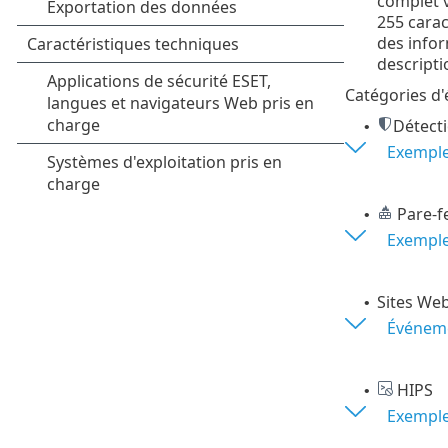
complet v
255 cara
des infor
descripti
Catégories d
Détecti
•
Exemple
Pare-f
•
Exemple
Sites Web 
•
Événeme
HIPS
•
Exemple