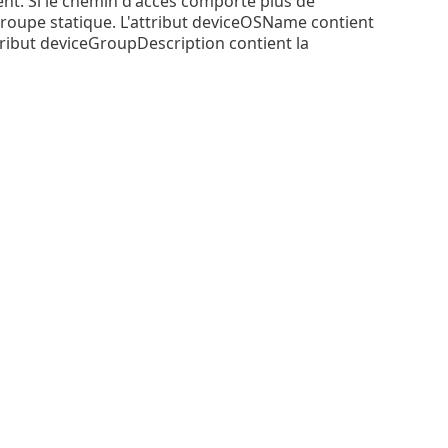
ent. Si le chemin d'accès comporte plus de
oupe statique. L'attribut deviceOSName contient
ttribut deviceGroupDescription contient la