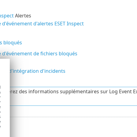
nspect
Alertes
 d'événement d'alertes ESET Inspect
rs bloqués
 d'événement de fichiers bloqués
nt d'intégration d'incidents
d
ouverez des informations supplémentaires sur Log Event E
h
y
y
e
o
s
e
e