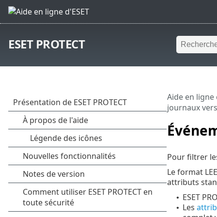
ESET PROTECT
Aide en ligne
journaux vers
Événem
Pour filtrer 
Le format LE
attributs sta
ESET PROT
•
Les
attri
•