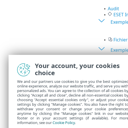
Audit
•
ESET I
•
Exemple
Fichie
•
Exemple
Incidents
•
Your account, your cookies
Événeme
choice
We and our partners use cookies to give you the best optimize
Vous tr
online experience, analyze our website traffic, and serve you wit
personalized ads. You can agree to the collection of all cookies b
d'IBM
.
clicking "Accept all and close", decline all non-essential cookies b
choosing "Accept essential cookies only", or adjust your cooki
settings by clicking "Manage cookies". You also have the right t
withdraw your consent or change your cookie preference
anytime by clicking the "Manage cookies" link in our websit
footer or in your account settings (if available). For mor
information, see our
Cookie Policy
.