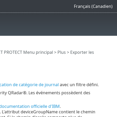
Français (Canadien)
T PROTECT Menu principal
>
Plus
>
Exporter les
cation de catégorie de journal
avec un filtre défini.
urity QRadar®. Les événements possèdent des
documentation officielle d'IBM
.
 L'attribut deviceGroupName contient le chemin